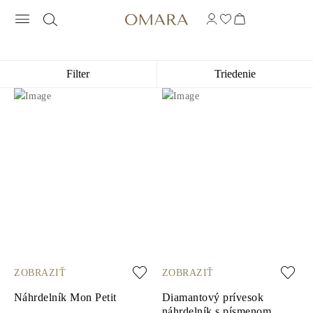
NÁHRDELNÍKY S INICIÁLMI
Filter
Triedenie
ZOBRAZIŤ
ZOBRAZIŤ
Náhrdelník Mon Petit
Diamantový prívesok
náhrdelník s písmenom