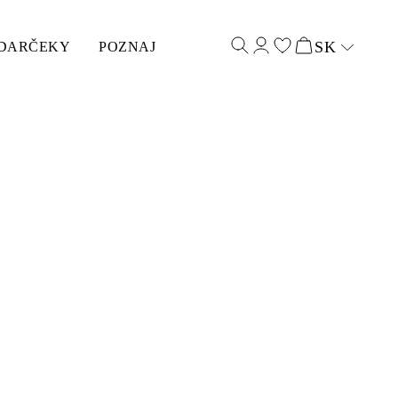
SK
DARČEKY
POZNAJ
Select input