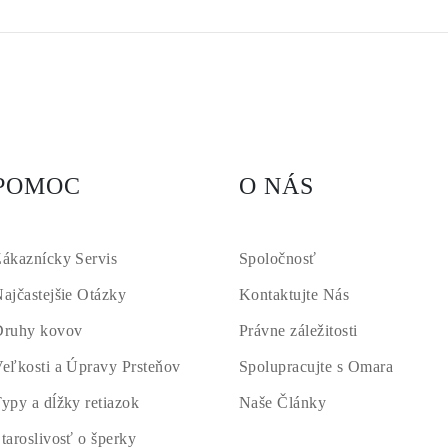
POMOC
O NÁS
ákaznícky Servis
Spoločnosť
ajčastejšie Otázky
Kontaktujte Nás
Druhy kovov
Právne záležitosti
eľkosti a Úpravy Prsteňov
Spolupracujte s Omara
ypy a dĺžky retiazok
Naše Články
taroslivosť o šperky