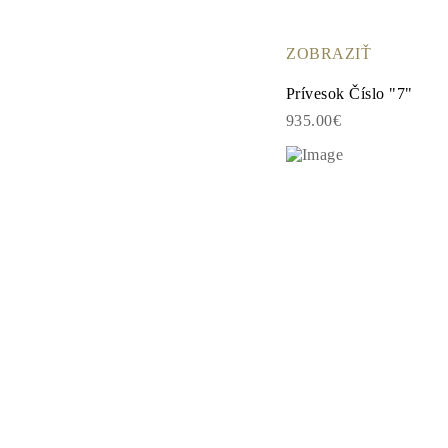
Napichovacie
Visiace Náušnice
Fashion
ZOBRAZIŤ
Zobraziť všetko
TYP KOVU
Prívesok Číslo "7"
Zlaté Šperky
935.00€
Platinové Šperky
Strieborné Šperky
Zobraziť všetko
DARČEKY
DARČEKY
Darčekové Prstene
Darčekové Náhrdelníky
Darčekové Náušnice
Darčekové Náramky
Prívesky Charms
Starostlivosť o šperky
Darčekový Poukaz
Zobraziť všetko
POZNAJ
Vzdelávanie
Príručka o Diamantoch
Prevodník Veľkosti Diamantov
Certifikácia
Veľkosti Prsteňov a Tabuľky