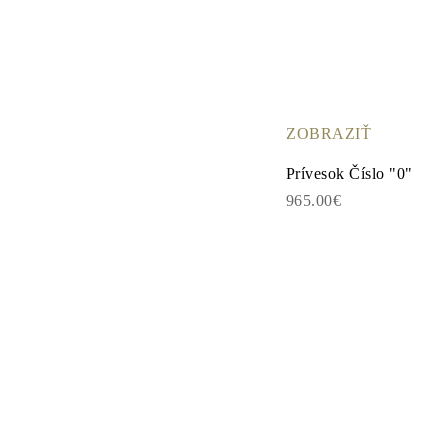
Veľkosti Reťazí Náhrdelníkov
Veľkosti Reťazí Náramkov
Veľkosti Manžet
Typy Kovov a Puncy
Personalizácia
Konkurencieschopné Ceny
O Nás
ZOBRAZIŤ
Najčastejšie Kladené Otázky
Služby
Prívesok Číslo "0"
Vlastný Dizajn
Proces Výroby Šperkov
965.00€
Doručenie a Doba Spracovania
Naša Záruka
Vrátenie Tovaru
Opravy a Zmena Veľkosti
Mapa Pokrytia Doručenia
Spôsoby Platby
Starostlivosť o šperky