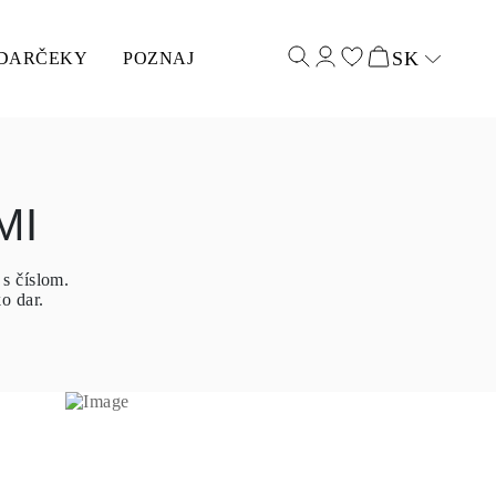
SK
DARČEKY
POZNAJ
Select input
MI
s číslom.
o dar.