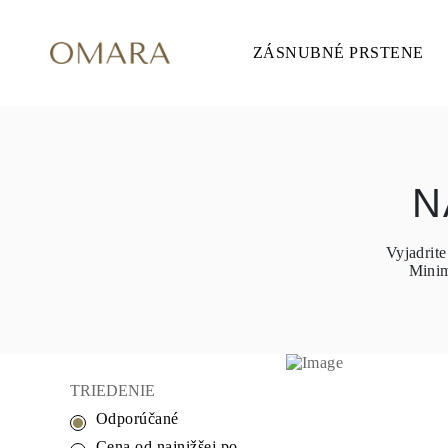
ZÁSNUBNÉ PRSTENE
ZÁSNUBNÉ PRSTENE
ŠTÝL
Accented
Solitaire
Halo
Hidden Halo
Petite
Glamour
N
Vintage
3 Kamene
Zobraziť všetko
Vyjadrit
TVAR
Minim
Okrúhly
Princezná
Vankúšikový
Oválny
Smaragd
Markíza
Hruška
TRIEDENIE
Zobraziť všetko
Odporúčané
KOV & FARBY
Žlté Zlato
Cena od najnižšej po