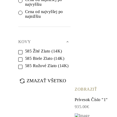
Biele Zlato
najvyššiu
Ružové Zlato
950 Platina
Cena od najvyššej po
Zobraziť všetko
najnižšiu
SVADOBNÉ OBRÛČKY
Dámske
Klasické
Eternity
Fashion
KOVY
Simple
Zobraziť všetko
585 Žlté Zlato (14K)
Pánske
585 Biele Zlato (14K)
Fashion
Klasické
585 Ružové Zlato (14K)
Simple
Zobraziť všetko
KOV & FARBY
ZMAZAŤ VŠETKO
Žlté Zlato
Biele Zlato
ZOBRAZIŤ
Ružove Zlato
950 Platina
Prívesok Číslo "1"
Zobraziť všetko
DIAMANTY
935.00€
KATEGÓRIA
Prstene