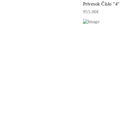
KATEGÓRIA
Prívesok Číslo "4"
Prstene
955.00€
Náhrdeľníky
Náramky
Náušnice
Zobraziť všetko
PRSTENE
Fashion
Drahokamy
Písmena
Klasické
Zobraziť všetko
NÁHRDEĽNÎKY
Solitaire
Drahokamy
Písmena
Čísla
Zobraziť všetko
NÁRAMKY
Tennis
Drahokamy
Klasické
Písmena
Zobraziť všetko
NÁUŠNICE