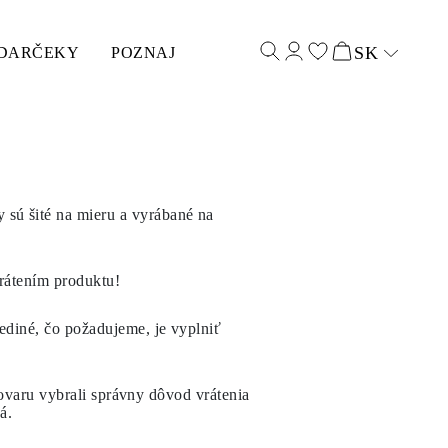
SK
DARČEKY
POZNAJ
Select input
sú šité na mieru a vyrábané na
 vrátením produktu!
ediné, čo požadujeme, je vyplniť
 tovaru vybrali správny dôvod vrátenia
á.