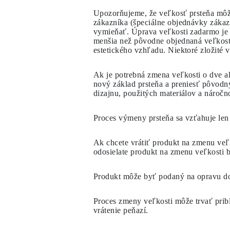
Napichovacie
Upozorňujeme, že veľkosť prsteňa môže
Visiace Náušnice
zákazníka (špeciálne objednávky zákaz
Fashion
vymieňať. Úprava veľkosti zadarmo je d
Zobraziť všetko
menšia než pôvodne objednaná veľkosť.
TYP KOVU
estetického vzhľadu. Niektoré zložité
Zlaté Šperky
Platinové Šperky
Strieborné Šperky
Ak je potrebná zmena veľkosti o dve al
Zobraziť všetko
nový základ prsteňa a preniesť pôvodn
DARČEKY
dizajnu, použitých materiálov a nároč
DARČEKY
Darčekové Prstene
Proces výmeny prsteňa sa vzťahuje len 
Darčekové Náhrdelníky
Darčekové Náušnice
Darčekové Náramky
Ak chcete vrátiť produkt na zmenu veľk
Prívesky Charms
odosielate produkt na zmenu veľkosti b
Starostlivosť o šperky
Darčekový Poukaz
Zobraziť všetko
Produkt môže byť podaný na opravu
d
POZNAJ
Vzdelávanie
Proces zmeny veľkosti môže trvať prib
Príručka o Diamantoch
vrátenie peňazí.
Prevodník Veľkosti Diamantov
Certifikácia
Veľkosti Prsteňov a Tabuľky