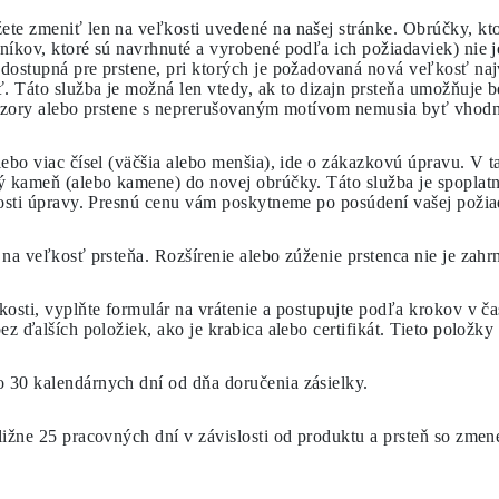
te zmeniť len na veľkosti uvedené na našej stránke. Obrúčky, kt
níkov, ktoré sú navrhnuté a vyrobené podľa ich požiadaviek) nie 
ostupná pre prstene, pri ktorých je požadovaná nová veľkosť najv
 Táto služba je možná len vtedy, ak to dizajn prsteňa umožňuje b
 vzory alebo prstene s neprerušovaným motívom nemusia byť vhod
ebo viac čísel (väčšia alebo menšia), ide o zákazkovú úpravu. V 
ý kameň (alebo kamene) do novej obrúčky. Táto služba je spoplatn
nosti úpravy. Presnú cenu vám poskytneme po posúdení vašej poži
na veľkosť prsteňa. Rozšírenie alebo zúženie prstenca nie je zahr
osti, vyplňte formulár na vrátenie a postupujte podľa krokov v ča
ez ďalších položiek, ako je krabica alebo certifikát. Tieto polož
o 30 kalendárnych dní
od dňa doručenia zásielky.
ližne
25 pracovných dní
v závislosti od produktu a prsteň so zm