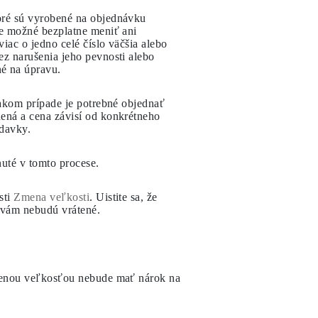
oré sú vyrobené na objednávku
je možné bezplatne meniť ani
iac o jedno celé číslo väčšia alebo
ez narušenia jeho pevnosti alebo
né na úpravu.
takom prípade je potrebné objednať
ená a cena závisí od konkrétneho
adavky.
nuté v tomto procese.
sti
Zmena veľkosti
. Uistite sa, že
ky vám nebudú vrátené.
enenou veľkosťou nebude mať nárok na