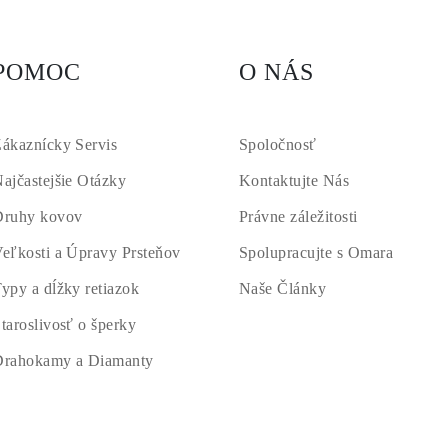
POMOC
O NÁS
ákaznícky Servis
Spoločnosť
ajčastejšie Otázky
Kontaktujte Nás
Druhy kovov
Právne záležitosti
eľkosti a Úpravy Prsteňov
Spolupracujte s Omara
ypy a dĺžky retiazok
Naše Články
taroslivosť o šperky
Drahokamy a Diamanty