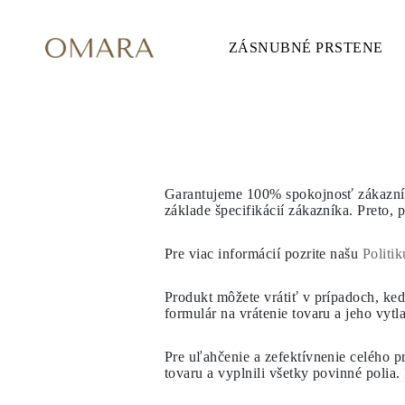
ZÁSNUBNÉ PRSTENE
ZÁSNUBNÉ PRSTENE
ŠTÝL
Accented
Solitaire
Halo
Hidden Halo
Petite
Glamour
VRÁTENIE TOVA
Vintage
Garantujeme 100% spokojnosť zákazník
3 Kamene
základe špecifikácií zákazníka. Preto
Zobraziť všetko
TVAR
Okrúhly
Pre viac informácií pozrite našu
Politik
Princezná
Vankúšikový
Produkt môžete vrátiť v prípadoch, ke
Oválny
formulár na vrátenie tovaru a jeho vytl
Smaragd
Markíza
Hruška
Pre uľahčenie a zefektívnenie celého pr
Zobraziť všetko
tovaru a vyplnili všetky povinné poli
KOV & FARBY
Žlté Zlato