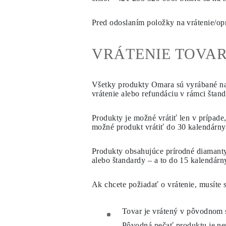
Náhrdelníky
Náušnice
Pred odoslaním položky na vrátenie/opr
Náramky
Zobraziť všetko
Diamantové Prstene
VRÁTENIE TOVA
Fashion
Klasické
Eternity
Písmena
Všetky produkty Omara sú vyrábané na 
Zobraziť všetko
vrátenie alebo refundáciu v rámci štan
Diamantové Náhrdelníky
Solitaire
Písmena
Produkty je možné vrátiť len v prípad
Čísla
možné produkt vrátiť do
30 kalendárny
Zobraziť všetko
Diamantové Náramky
Tennis
Produkty obsahujúce prírodné diamant
Zobraziť všetko
alebo štandardy – a to do
15 kalendárn
Diamantové Náušnice
Napichovacie
Ak chcete požiadať o vrátenie, musíte
Kruhové
Visiace
Fashion
Tovar je vrátený v pôvodnom s
Zobraziť všetko
ŠPERKY
Pôvodná pečať produktu je ne