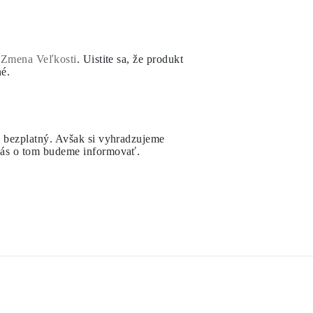
í
Zmena Veľkosti
. Uistite sa, že produkt
né.
y bezplatný. Avšak si vyhradzujeme
 vás o tom budeme informovať.