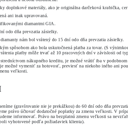
ky doplnkové materiály, ako je originálna darčeková krabička, cer
ná ani inak upravovaná.
tifikovanými diamantmi GIA.
dní
odo dňa prevzatia zásielky.
 diamanty nám bol vrátený do
15 dní
odo dňa prevzatia zásielky.
kým spôsobom ako bola uskutočnená platba za tovar. (S výnimkou
rátenia platby môže trvať až 10 pracovných dní v závislosti od ty
rostredníctvom nákupného kreditu, je možné vrátiť iba v podobnom
 je možné vymeniť za hotovosť, previesť na niekoho iného ani pou
menu veľkosti.
I
eníme (gravírovanie nie je prekážkou) do 60 dní odo dňa prevzati
jeme právo účtovať dodatočné poplatky za zmenu veľkosti. V príp
budeme informovať. Právo na bezplatnú zmenu veľkosti sa nevzťa
boli vyhotovené podľa požiadaviek klienta).