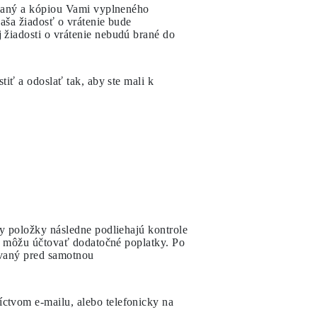
slaný a kópiou Vami vyplneného
vaša žiadosť o vrátenie bude
žiadosti o vrátenie nebudú brané do
iť a odoslať tak, aby ste mali k
y položky následne podliehajú kontrole
sa môžu účtovať dodatočné poplatky. Po
ovaný pred samotnou
ctvom e-mailu, alebo telefonicky na