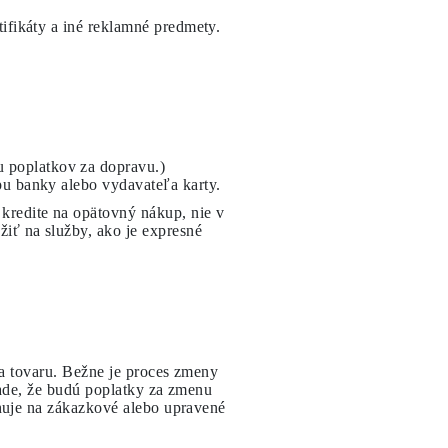
tifikáty a iné reklamné predmety.
 poplatkov za dopravu.)
pu banky alebo vydavateľa karty.
 kredite na opätovný nákup, nie v
žiť na služby, ako je expresné
a tovaru. Bežne je proces zmeny
ade, že budú poplatky za zmenu
huje na zákazkové alebo upravené