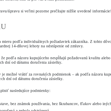
avu/úpravu si veľmi pozorne prečítajte nižšie uvedené informácie
RU
mieru podľa individuálnych požiadaviek zákazníka. Z tohto dôvo
dardnej 14-dňovej lehoty na odstúpenie od zmluvy.
e, že podľa názoru kupujúceho nespĺňajú požadovanú kvalitu alebo
ch dní
od dátumu doručenia zásielky.
y je možné vrátiť za rovnakých podmienok – ak podľa názoru kup
ych dní
od dátumu doručenia zásielky.
 splniť nasledujúce podmienky:
tave, bez známok používania, bez škrabancov, fľakov alebo iných
porušená a nebola odstránená.