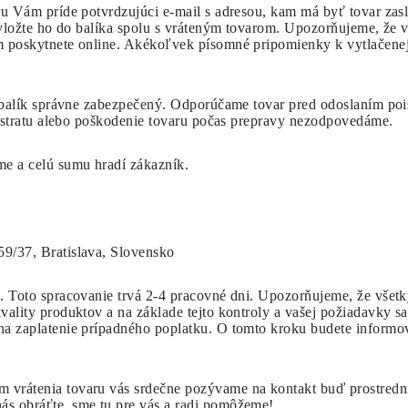
aru Vám príde potvrdzujúci e-mail s adresou, kam má byť tovar za
a vložte ho do balíka spolu s vráteným tovarom. Upozorňujeme, že 
m poskytnete online. Akékoľvek písomné pripomienky k vytlačenej 
e balík správne zabezpečený. Odporúčame tovar pred odoslaním poist
Za stratu alebo poškodenie tovaru počas prepravy nezodpovedáme.
me a celú sumu hradí zákazník.
9/37, Bratislava, Slovensko
. Toto spracovanie trvá 2-4 pracovné dni. Upozorňujeme, že všetk
vality produktov a na základe tejto kontroly a vašej požiadavky 
na zaplatenie prípadného poplatku. O tomto kroku budete inform
vrátenia tovaru vás srdečne pozývame na kontakt buď prostrední
nás obráťte, sme tu pre vás a radi pomôžeme!