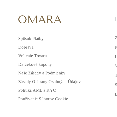
Z
Spôsob Platby
N
Doprava
Vrátenie Tovaru
Darčekové kupóny
V
Naše Zásady a Podmienky
T
Zásady Ochrany Osobných Údajov
S
Politika AML a KYC
Používanie Súborov Cookie