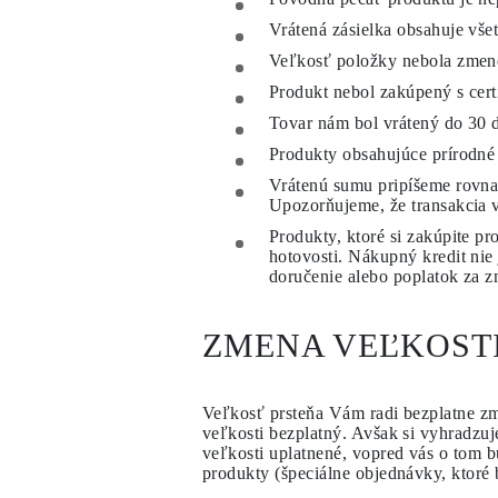
KATEGÓRIA
Vrátená zásielka obsahuje všet
Prstene
Náhrdeľníky
Veľkosť položky nebola zmene
Náramky
Produkt nebol zakúpený s cer
Náušnice
Zobraziť všetko
Tovar nám bol vrátený do
30 
PRSTENE
Fashion
Produkty obsahujúce prírodné
Drahokamy
Vrátenú sumu pripíšeme rovna
Písmena
Upozorňujeme, že transakcia v
Klasické
Zobraziť všetko
Produkty, ktoré si zakúpite p
NÁHRDEĽNÎKY
hotovosti. Nákupný kredit nie
Solitaire
doručenie alebo poplatok za z
Drahokamy
Písmena
Čísla
ZMENA VEĽKOST
Zobraziť všetko
NÁRAMKY
Tennis
Veľkosť prsteňa Vám radi bezplatne zm
Drahokamy
veľkosti bezplatný. Avšak si vyhradzu
Klasické
veľkosti uplatnené, vopred vás o tom 
Písmena
produkty (špeciálne objednávky, ktoré 
Zobraziť všetko
NÁUŠNICE