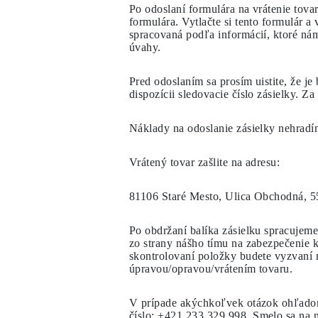
Biele Zlato
Po odoslaní formulára na vrátenie tov
Ružové Zlato
formulára. Vytlačte si tento formulár 
950 Platina
spracovaná podľa informácií, ktoré ná
Zobraziť všetko
úvahy.
SVADOBNÉ OBRÛČKY
Dámske
Pred odoslaním sa prosím uistite, že j
Klasické
dispozícii sledovacie číslo zásielky. 
Eternity
Fashion
Simple
Náklady na odoslanie zásielky nehradí
Zobraziť všetko
Pánske
Fashion
Vrátený tovar zašlite na adresu:
Klasické
Simple
81106 Staré Mesto, Ulica Obchodná, 55
Zobraziť všetko
KOV & FARBY
Žlté Zlato
Po obdržaní balíka zásielku spracujeme
Biele Zlato
zo strany nášho tímu na zabezpečenie k
Ružove Zlato
skontrolovaní položky budete vyzvaní 
950 Platina
úpravou/opravou/vrátením tovaru.
Zobraziť všetko
DIAMANTY
KATEGÓRIA
V prípade akýchkoľvek otázok ohľadom 
Prstene
číslo:
+421 233 329 998
. Smelo sa na 