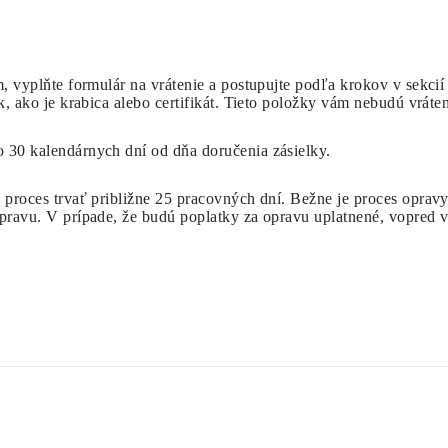
, vyplňte formulár na vrátenie a postupujte podľa krokov v sekci
, ako je krabica alebo certifikát. Tieto položky vám nebudú vráte
o 30 kalendárnych dní
od dňa doručenia zásielky.
 proces trvať
približne 25 pracovných dní
. Bežne je proces oprav
pravu. V prípade, že budú poplatky za opravu uplatnené, vopred