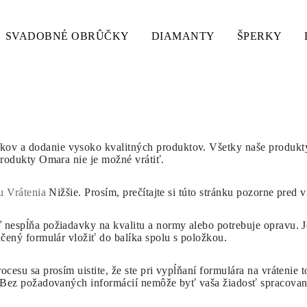
SVADOBNÉ OBRÛČKY
DIAMANTY
ŠPERKY
RU
ov a dodanie vysoko kvalitných produktov. Všetky naše produkty 
, produkty Omara
nie je možné vrátiť.
u Vrátenia
Nižšie. Prosím, prečítajte si túto stránku pozorne pred
ď nespĺňa požiadavky na kvalitu a normy alebo potrebuje opravu.
J
ačený formulár vložiť do balíka spolu s položkou.
ocesu sa prosím uistite, že ste pri vypĺňaní formulára na vrátenie
a. Bez požadovaných informácií nemôže byť vaša žiadosť spracovan