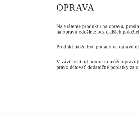
OPRAVA
Veľkosti Reťazí Náhrdelníkov
Veľkosti Reťazí Náramkov
Veľkosti Manžet
Typy Kovov a Puncy
Na vrátenie produktu na opravu, prosím
Personalizácia
na opravu odošlete bez ďalších položiek
Konkurencieschopné Ceny
O Nás
Najčastejšie Kladené Otázky
Produkt môže byť podaný na opravu
d
Služby
Vlastný Dizajn
Proces Výroby Šperkov
V závislosti od produktu môže opravný
Doručenie a Doba Spracovania
právo účtovať dodatočné poplatky za o
Naša Záruka
Vrátenie Tovaru
Opravy a Zmena Veľkosti
Mapa Pokrytia Doručenia
Spôsoby Platby
Starostlivosť o šperky