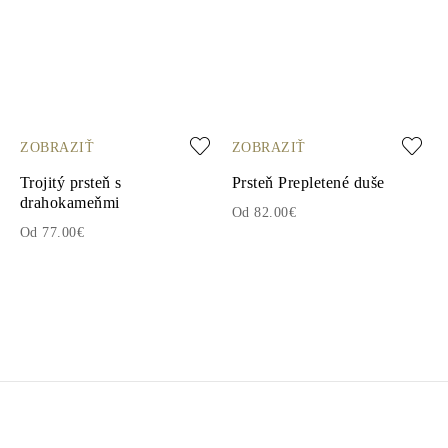
ZOBRAZIŤ
ZOBRAZIŤ
Trojitý prsteň s
Prsteň Prepletené duše
drahokameňmi
Od 82.00€
Od 77.00€
1
2
3
4
5
6