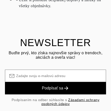
možné vrátiť za rovnakých podmienok – a to do
15 kalendárnych
všetky objednávky.
dní
od dátumu doručenia zásielky.
OPÝTAŤ SA OTÁZKU
Pozrite si podmienky a postup v našich
často kladených otázkach
o vrátení tovaru
Zákazník je zodpovedný za prepravné poplatky pri vrátení a
prepravné/manipulačné poplatky pôvodného nákupu sú nevratné.
NEWSLETTER
Buďte prvý, kto získa najnovšie správy o trendoch,
akciách a oveľa viac!
Podpísať sa
Podpísaním na odber súhlasíte s
Zásadami ochrany
osobných údajov