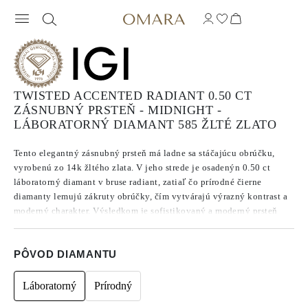
TWISTED ACCENTED RADIANT 0.50 CT
ZÁSNUBNÝ PRSTEŇ - MIDNIGHT -
LÁBORATORNÝ DIAMANT 585 ŽLTÉ ZLATO
Tento elegantný zásnubný prsteň má ladne sa stáčajúcu obrúčku,
vyrobenú zo 14k žltého zlata. V jeho strede je osadenýn 0.50 ct
láboratorný diamant v bruse radiant, zatiaľ čo prírodné čierne
diamanty lemujú zákruty obrúčky, čím vytvárajú výrazný kontrast a
moderný charakter. Výsledkom je sofistikovaný a moderný prsteň
navrhnutý tak, aby si ho bolo možné vážiť teraz aj navždy.
PÔVOD DIAMANTU
Láboratorný
Prírodný