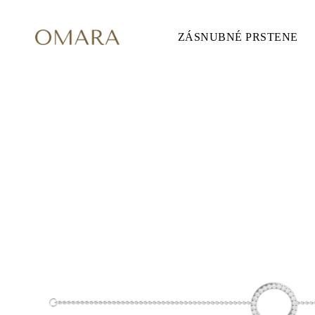
ZÁSNUBNÉ PRSTENE
ZÁSNUBNÉ PRSTENE
ŠTÝL
Accented
Solitaire
Halo
Hidden Halo
Petite
Glamour
Vintage
3 Kamene
Zobraziť všetko
TVAR
Okrúhly
Princezná
Vankúšikový
Oválny
Smaragd
Markíza
Hruška
Zobraziť všetko
KOV & FARBY
Žlté Zlato