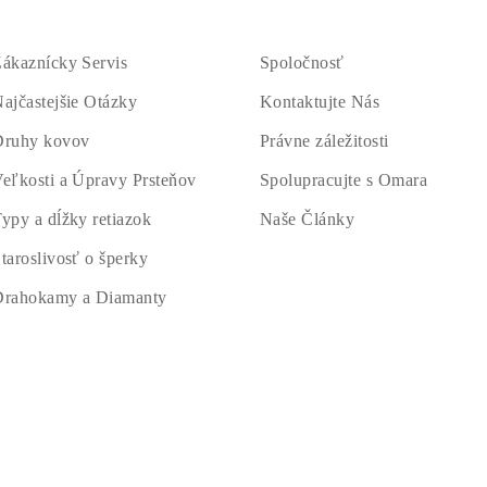
ákaznícky Servis
Spoločnosť
ajčastejšie Otázky
Kontaktujte Nás
Druhy kovov
Právne záležitosti
eľkosti a Úpravy Prsteňov
Spolupracujte s Omara
ypy a dĺžky retiazok
Naše Články
taroslivosť o šperky
Drahokamy a Diamanty