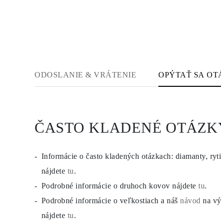
Náhrdelníky
Náušnice
Náramky
Zobraziť všetko
Diamantové Prstene
Fashion
Klasické
Eternity
ODOSLANIE & VRÁTENIE
OPÝTAŤ SA OT
Písmena
Zobraziť všetko
Diamantové Náhrdelníky
Solitaire
Písmena
Čísla
ČASTO KLADENÉ OTÁZK
Zobraziť všetko
Diamantové Náramky
Tennis
Zobraziť všetko
Informácie o často kladených otázkach: diamanty, ryti
Diamantové Náušnice
nájdete
tu
.
Napichovacie
Kruhové
Podrobné informácie o druhoch kovov nájdete
tu
.
Visiace
Fashion
Podrobné informácie o veľkostiach a náš
návod
na vý
Zobraziť všetko
nájdete
tu
.
ŠPERKY