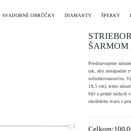
SVADOBNÉ OBRÛČKY
DIAMANTY
ŠPERKY
STRIEBO
ŠARMOM 
Predstavujeme náram
tak, aby nenápadne z
sofistikovanosťou. V
18,5 cm), tento náram
štýl a pridal nádych 
okrúhleho tvaru s p
Celkom:
100.