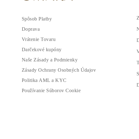
Z
Spôsob Platby
N
Doprava
Vrátenie Tovaru
Darčekové kupóny
V
Naše Zásady a Podmienky
T
Zásady Ochrany Osobných Údajov
S
Politika AML a KYC
Používanie Súborov Cookie