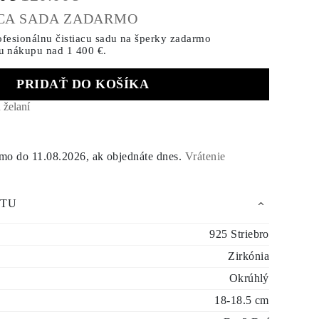
ACA SADA ZADARMO
ofesionálnu čistiacu sadu na šperky zadarmo
u nákupu
nad 1 400 €.
PRIDAŤ DO KOŠÍKA
 želaní
rmo do
11.08.2026
, ak objednáte dnes
.
Vrátenie
KTU
925 Striebro
Zirkónia
Okrúhlý
18-18.5 cm