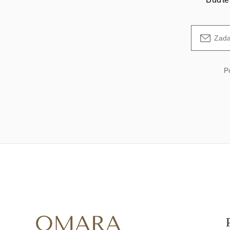
Veľkosti Reťazí Náhrdelníkov
Veľkosti Reťazí Náramkov
Veľkosti Manžet
Typy Kovov a Puncy
Personalizácia
Konkurencieschopné Ceny
O Nás
P
Najčastejšie Kladené Otázky
Služby
Vlastný Dizajn
Proces Výroby Šperkov
Doručenie a Doba Spracovania
Naša Záruka
Vrátenie Tovaru
Opravy a Zmena Veľkosti
Mapa Pokrytia Doručenia
Spôsoby Platby
Starostlivosť o šperky