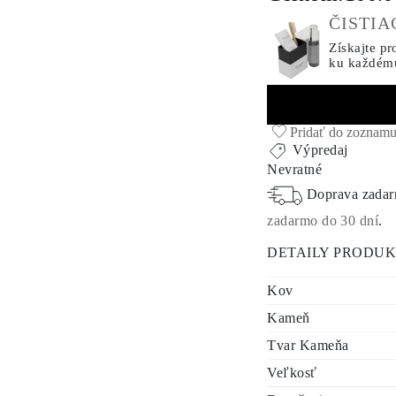
ČISTI
Získajte pr
ku každém
Pridať do zoznamu
Výpredaj
Nevratné
Doprava zada
zadarmo do 30 dní
.
DETAILY PRODU
Kov
Kameň
Tvar Kameňa
Veľkosť