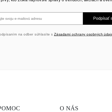
Podpísať 
odpísaním na odber súhlasíte s
Zásadami ochrany osobných údaj
POMOC
O NÁS