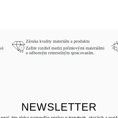
Záruka kvality materiálu a produktu
sú
Zažite rozdiel medzi prémiovými materiálmi
a odborným remeselným spracovaním.
NEWSLETTER
prvý, kto získa najnovšie správy o trendoch, akciách a oveľ