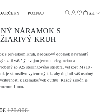
SK
DARČEKY
POZNAJ
Select input
RNÝ NÁRAMOK S
ŽIARIVÝ KRUH
ok s príveskom Kruh, nadčasový doplnok navrhnutý
výraznil váš štýl svojou jemnou eleganciou a
yrobený zo 925 sterlingového striebra, veľkosť M (18 -
ok je starostlivo vytvorený tak, aby doplnil váš osobný
vycibrenosti k akémukoľvek outfitu. Každý zirkón je
riemerom 1 mm.
00€
120.00€