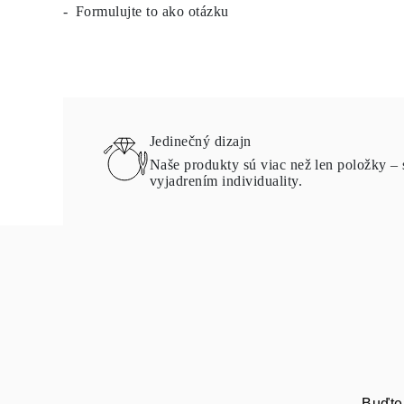
Formulujte to ako otázku
Napichovacie
Visiace Náušnice
Fashion
Zobraziť všetko
TYP KOVU
Zlaté Šperky
Platinové Šperky
Strieborné Šperky
Jedinečný dizajn
Zobraziť všetko
DARČEKY
Naše produkty sú viac než len položky – 
DARČEKY
vyjadrením individuality.
Darčekové Prstene
Darčekové Náhrdelníky
Darčekové Náušnice
Darčekové Náramky
Prívesky Charms
Starostlivosť o šperky
Darčekový Poukaz
Zobraziť všetko
POZNAJ
Vzdelávanie
Príručka o Diamantoch
Prevodník Veľkosti Diamantov
Certifikácia
Veľkosti Prsteňov a Tabuľky
Buďte 