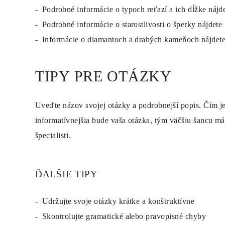
KATEGÓRIA
Podrobné informácie o typoch reťazí a ich dĺžke nájd
Prstene
Náhrdeľníky
Podrobné informácie o starostlivosti o šperky nájdete
Náramky
Informácie o diamantoch a drahých kameňoch nájdet
Náušnice
Zobraziť všetko
PRSTENE
Fashion
TIPY PRE OTÁZKY
Drahokamy
Písmena
Klasické
Uveďte názov svojej otázky a podrobnejší popis. Čím je
Zobraziť všetko
NÁHRDEĽNÎKY
informatívnejšia bude vaša otázka, tým väčšiu šancu mát
Solitaire
Drahokamy
špecialisti.
Písmena
Čísla
Zobraziť všetko
NÁRAMKY
ĎALŠIE TIPY
Tennis
Drahokamy
Klasické
Udržujte svoje otázky krátke a konštruktívne
Písmena
Zobraziť všetko
Skontrolujte gramatické alebo pravopisné chyby
NÁUŠNICE