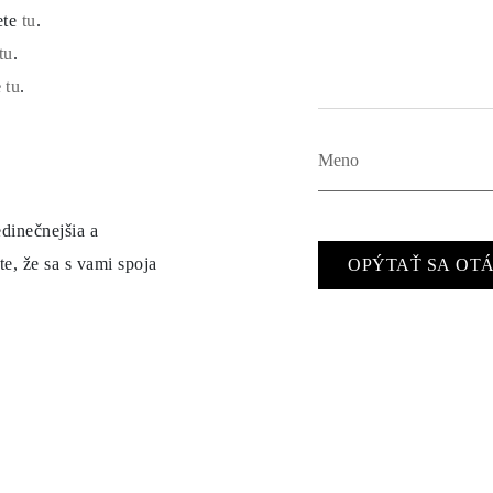
ete
tu
.
tu
.
e
tu
.
dinečnejšia a
e, že sa s vami spoja
OPÝTAŤ SA OT