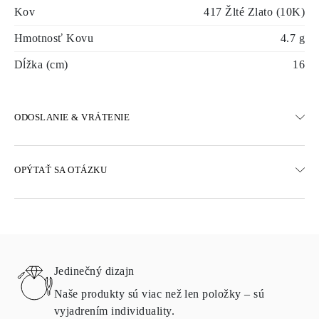
Kov
417 Žlté Zlato (10K)
Hmotnosť Kovu
4.7 g
Dĺžka (cm)
16
ODOSLANIE & VRÁTENIE
DOPRAVA
OPÝTAŤ SA OTÁZKU
Bezplatná pozemná doprava 23 pracovných dní
K dispozícii sú aj možnosti expresného doručenia
Doručujeme do Rakúska, Belgicka, Bulharska, Dánska, Estónska,
Fínska, Nemecka, Grécka, Maďarska, Lotyšska, Litvy,
Luxemburska, Holandska, Poľska, Rumunska, Slovenska,
Slovinska, Švédska, Chorvátska, Francúzska, Talianska,
Jedinečný dizajn
Portugalska a Španielska
Podrobnosti o spôsoboch dopravy, nákladoch a dodacej lehote
Naše produkty sú viac než len položky – sú
nájdete v
často kladených otázkach o doručení
vyjadrením individuality.