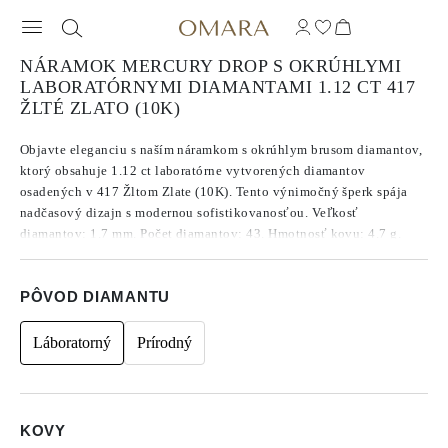
NÁRAMOK MERCURY DROP S OKRÚHLYMI
LABORATÓRNYMI DIAMANTAMI 1.12 CT 417
ŽLTÉ ZLATO (10K)
Objavte eleganciu s naším náramkom s okrúhlym brusom diamantov,
ktorý obsahuje 1.12 ct laboratórne vytvorených diamantov
osadených v 417 Žltom Zlate (10K). Tento výnimočný šperk spája
nadčasový dizajn s modernou sofistikovanosťou. Veľkosť
diamantov: 1.7 mm. Počet diamantov: 43. Hmotnosť kovu: 4.7 g.
Dĺžka náramku: 16 cm.
PÔVOD DIAMANTU
Láboratorný
Prírodný
KOVY