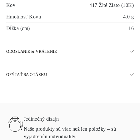
Kov
417 Žlté Zlato (10K)
Hmotnosť Kovu
4.0 g
Dĺžka (cm)
16
ODOSLANIE & VRÁTENIE
DOPRAVA
OPÝTAŤ SA OTÁZKU
Bezplatná pozemná doprava 23 pracovných dní
K dispozícii sú aj možnosti expresného doručenia
Doručujeme do Rakúska, Belgicka, Bulharska, Dánska, Estónska,
Fínska, Nemecka, Grécka, Maďarska, Lotyšska, Litvy,
Luxemburska, Holandska, Poľska, Rumunska, Slovenska,
Slovinska, Švédska, Chorvátska, Francúzska, Talianska,
Jedinečný dizajn
Portugalska a Španielska
Podrobnosti o spôsoboch dopravy, nákladoch a dodacej lehote
Naše produkty sú viac než len položky – sú
nájdete v
často kladených otázkach o doručení
vyjadrením individuality.