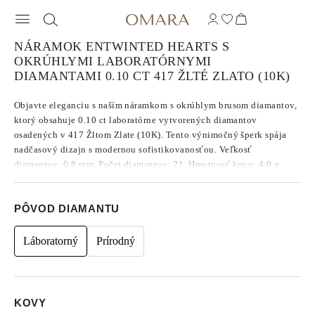
NÁRAMOK ENTWINTED HEARTS S
OKRÚHLYMI LABORATÓRNYMI
DIAMANTAMI 0.10 CT 417 ŽLTÉ ZLATO (10K)
Objavte eleganciu s naším náramkom s okrúhlym brusom diamantov,
ktorý obsahuje 0.10 ct laboratórne vytvorených diamantov
osadených v 417 Žltom Zlate (10K). Tento výnimočný šperk spája
nadčasový dizajn s modernou sofistikovanosťou. Veľkosť
diamantov: 0.8 mm. Počet diamantov: 21. Hmotnosť kovu: 4.0 g.
Dĺžka náramku: 16 cm.
PÔVOD DIAMANTU
Láboratorný
Prírodný
KOVY