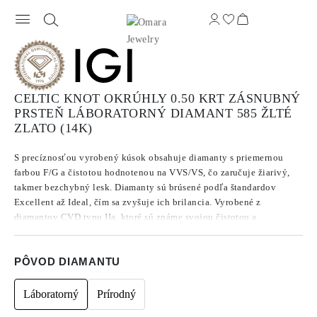
CELTIC KNOT OKRÚHLY 0.50 KRT ZÁSNUBNÝ
PRSTEŇ LÁBORATORNÝ DIAMANT 585 ŽLTÉ
ZLATO (14K)
S precíznosťou vyrobený kúsok obsahuje diamanty s priemernou
farbou F/G a čistotou hodnotenou na VVS/VS, čo zaručuje žiarivý,
takmer bezchybný lesk. Diamanty sú brúsené podľa štandardov
Excellent až Ideal, čím sa zvyšuje ich brilancia. Vyrobené z
diamantov CVD typu IIa, ktoré sú známe svojou čistotou a
výnimočnou kvalitou, tieto kamene nevykazujú fluorescenciu.
PÔVOD DIAMANTU
Láboratorný
Prírodný