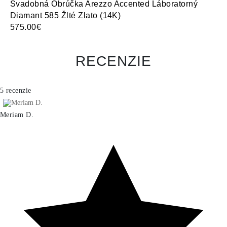
Svadobná Obrúčka Arezzo Accented Láboratorný
Sv
Diamant 585 Žlté Zlato (14K)
Lá
575.00€
70
RECENZIE
5 recenzie
Meriam D.