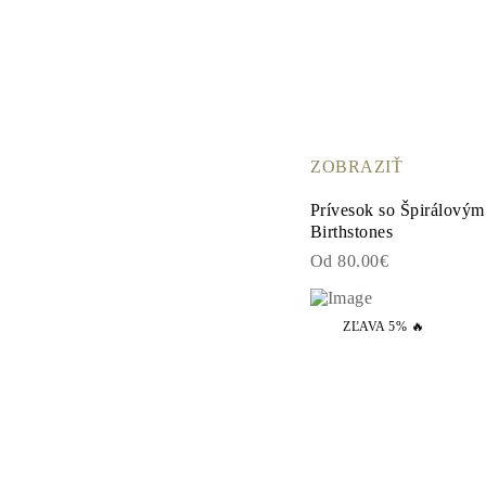
Veľkosti Reťazí Náhrdelníkov
Veľkosti Reťazí Náramkov
Veľkosti Manžet
Typy Kovov a Puncy
Personalizácia
Konkurencieschopné Ceny
O Nás
Najčastejšie Kladené Otázky
ZOBRAZIŤ
Služby
Vlastný Dizajn
Prívesok so Špirálový
Proces Výroby Šperkov
Birthstones
Doručenie a Doba Spracovania
Naša Záruka
Od 80.00€
Vrátenie Tovaru
Opravy a Zmena Veľkosti
Mapa Pokrytia Doručenia
ZĽAVA 5% 🔥
Spôsoby Platby
Starostlivosť o šperky