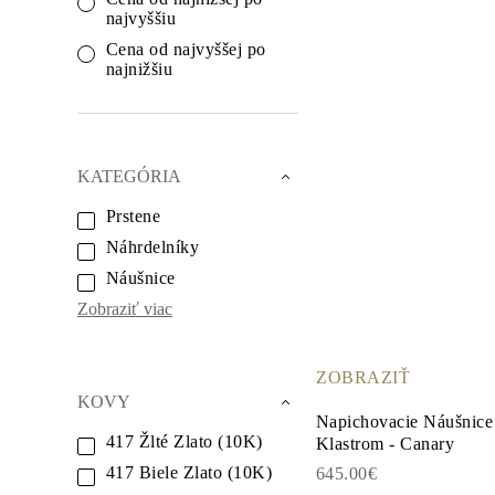
Biele Zlato
najvyššiu
Ružové Zlato
950 Platina
Cena od najvyššej po
Zobraziť všetko
najnižšiu
SVADOBNÉ OBRÛČKY
Dámske
Klasické
Eternity
Fashion
KATEGÓRIA
Simple
Zobraziť všetko
Prstene
Pánske
Náhrdelníky
Fashion
Klasické
Náušnice
Simple
Zobraziť všetko
Zobraziť viac
KOV & FARBY
Žlté Zlato
Biele Zlato
ZOBRAZIŤ
Ružove Zlato
KOVY
950 Platina
Napichovacie Náušnic
Zobraziť všetko
417 Žlté Zlato (10K)
Klastrom - Canary
DIAMANTY
KATEGÓRIA
417 Biele Zlato (10K)
645.00€
Prstene