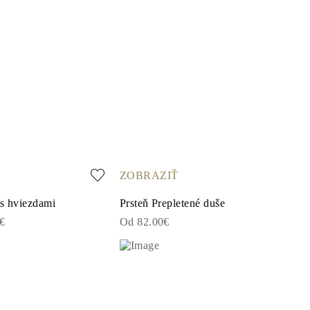
ZOBRAZIŤ
 s hviezdami
Prsteň Prepletené duše
6€
Od 82.00€