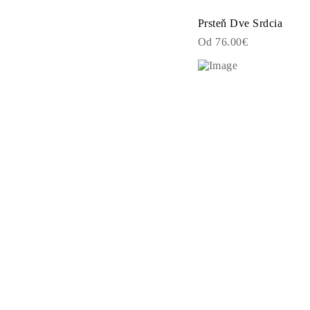
KATEGÓRIA
Prstene
Prsteň Dve Srdcia
Náhrdeľníky
Od 76.00€
Náramky
Náušnice
Zobraziť všetko
PRSTENE
Fashion
Drahokamy
Písmena
Klasické
Zobraziť všetko
NÁHRDEĽNÎKY
Solitaire
Drahokamy
Písmena
Čísla
Zobraziť všetko
NÁRAMKY
Tennis
Drahokamy
Klasické
Písmena
Zobraziť všetko
NÁUŠNICE