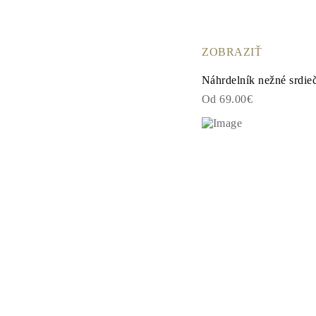
Napichovacie
Visiace Náušnice
Fashion
Zobraziť všetko
ZOBRAZIŤ
TYP KOVU
Zlaté Šperky
Náhrdelník nežné srdie
Platinové Šperky
Strieborné Šperky
Od 69.00€
Zobraziť všetko
DARČEKY
DARČEKY
Darčekové Prstene
Darčekové Náhrdelníky
Darčekové Náušnice
Darčekové Náramky
Prívesky Charms
Starostlivosť o šperky
Darčekový Poukaz
Zobraziť všetko
POZNAJ
Vzdelávanie
Príručka o Diamantoch
Prevodník Veľkosti Diamantov
Certifikácia
Veľkosti Prsteňov a Tabuľky