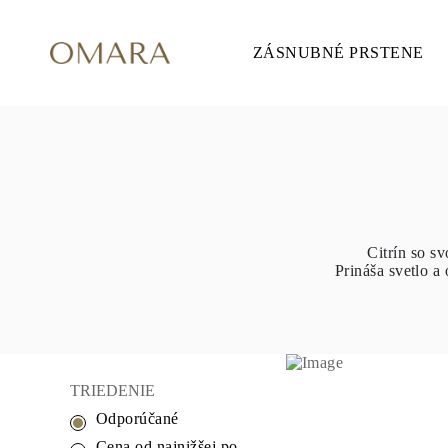
ZÁSNUBNÉ PRSTENE
ZÁSNUBNÉ PRSTENE
ŠTÝL
Accented
Solitaire
Halo
Hidden Halo
Petite
Glamour
Vintage
3 Kamene
Zobraziť všetko
Citrín so s
TVAR
Prináša svetlo a
Okrúhly
Princezná
Vankúšikový
Oválny
Smaragd
Markíza
Hruška
TRIEDENIE
Zobraziť všetko
Odporúčané
KOV & FARBY
Žlté Zlato
Cena od najnižšej po