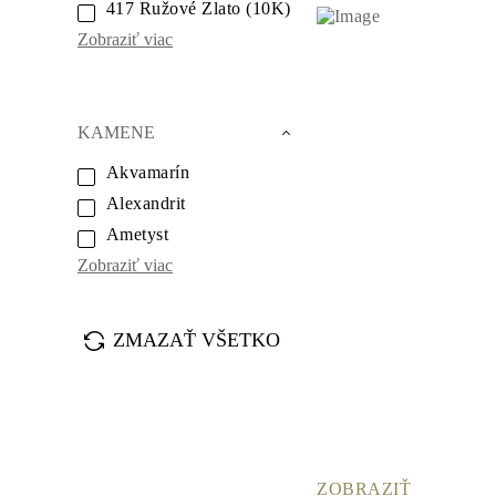
417 Ružové Zlato (10K)
Náhrdelníky
Náušnice
Zobraziť viac
Náramky
Zobraziť všetko
Diamantové Prstene
Fashion
Klasické
KAMENE
Eternity
Písmena
Akvamarín
Zobraziť všetko
Alexandrit
Diamantové Náhrdelníky
Solitaire
Ametyst
Písmena
Zobraziť viac
Čísla
Zobraziť všetko
Diamantové Náramky
Tennis
ZMAZAŤ VŠETKO
Zobraziť všetko
Diamantové Náušnice
Napichovacie
Kruhové
Visiace
Fashion
Zobraziť všetko
ŠPERKY
ZOBRAZIŤ