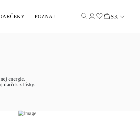
SK
DARČEKY
POZNAJ
Select input
nej energie.
j darček z lásky.