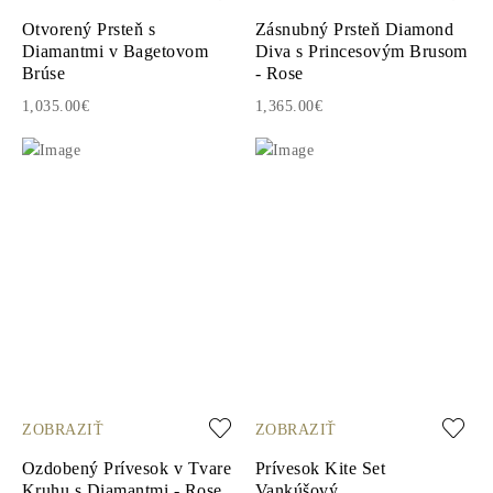
Otvorený Prsteň s
Zásnubný Prsteň Diamond
Diamantmi v Bagetovom
Diva s Princesovým Brusom
Brúse
- Rose
1,035.00€
1,365.00€
ZOBRAZIŤ
ZOBRAZIŤ
Ozdobený Prívesok v Tvare
Prívesok Kite Set
Kruhu s Diamantmi - Rose
Vankúšový