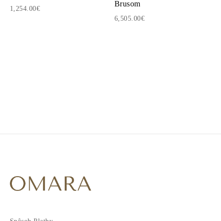
Brusom
1,254.00€
6,505.00€
1
2
3
4
5
6
7
8
9
10
11
12
13
14