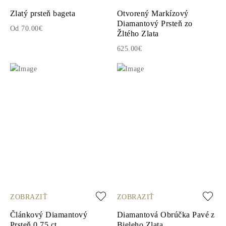
Zlatý prsteň bageta
Otvorený Markízový
Diamantový Prsteň zo
Od 70.00€
Žltého Zlata
625.00€
ZOBRAZIŤ
ZOBRAZIŤ
Článkový Diamantový
Diamantová Obrúčka Pavé z
Prsteň 0.75 ct
Bieleho Zlata