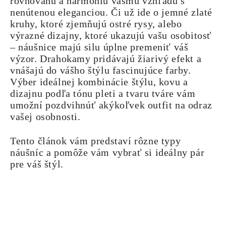
rovnováhu a harmóniu vášmu vzhľadu s
nenútenou eleganciou. Či už ide o jemné zlaté
kruhy, ktoré zjemňujú ostré rysy, alebo
výrazné dizajny, ktoré ukazujú vašu osobitosť
– náušnice majú silu úplne premeniť váš
výzor. Drahokamy pridávajú žiarivý efekt a
vnášajú do vášho štýlu fascinujúce farby.
Výber ideálnej kombinácie štýlu, kovu a
dizajnu podľa tónu pleti a tvaru tváre vám
umožní pozdvihnúť akýkoľvek outfit na odraz
vašej osobnosti.
Tento článok vám predstaví rôzne typy
náušníc a pomôže vám vybrať si ideálny pár
pre váš štýl.