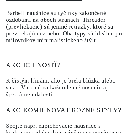
Barbell náušnice sú tyčinky zakončené
ozdobami na oboch stranách. Threader
(prevliekacie) sú jemné retiazky, ktoré sa
prevliekajú cez ucho. Oba typy sú ideálne pre
milovníkov minimalistického štýlu.
AKO ICH NOSIŤ?
K čistým líniám, ako je biela blúzka alebo
sako. Vhodné na každodenné nosenie aj
špeciálne udalosti.
AKO KOMBINOVAŤ RÔZNE ŠTÝLY?
Spojte napr. napichovacie náušnice s
kruhovými alebo drop náušnice s manžetami.