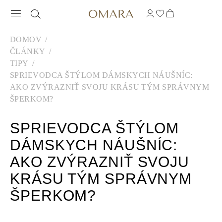
DOMOV
ČLÁNKY
TIPY
SPRIEVODCA ŠTÝLOM DÁMSKYCH NÁUŠNÍC:
AKO ZVÝRAZNIŤ SVOJU KRÁSU TÝM SPRÁVNYM
ŠPERKOM?
SPRIEVODCA ŠTÝLOM
DÁMSKYCH NÁUŠNÍC:
AKO ZVÝRAZNIŤ SVOJU
KRÁSU TÝM SPRÁVNYM
ŠPERKOM?