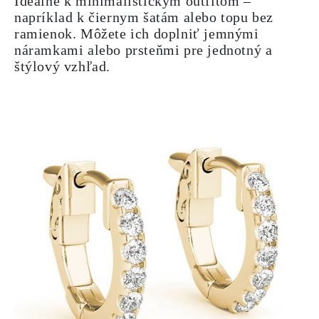
Ideálne k minimalistickým outfitom –
napríklad k čiernym šatám alebo topu bez
ramienok. Môžete ich doplniť jemnými
náramkami alebo prsteňmi pre jednotný a
štýlový vzhľad.