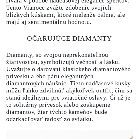
rivala v podobe nadčasovej elegance šperkov.
Tento Vianoce zvážte zdobenie svojich
blízkych kúskami, ktoré nielenže oslnia, ale
majú aj sentimentálnu hodnotu.
OČARUJÚCE DIAMANTY
Diamanty, so svojou neprekonateľnou
žiarivosťou, symbolizujú večnosť a lásku.
Uvažujte o darovaní klasického diamantového
prívesku alebo páru elegantných
diamantových náušníc. Tieto nadčasové kúsky
môžu ľahko zdvihnúť akýkoľvek outfit, čím sa
stanú ideálnymi pre sviatočné oslavy. Či už je
to solitérny prívesok alebo zoskupenie
diamantov, žiar týchto kameňov bude
odzrkadľovať radosť zo sviatku.