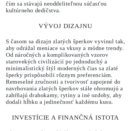
čím sa stávajú neoddeliteľnou súčasťou
kultúrneho dedičstva.
VÝVOJ DIZAJNU
S časom sa dizajn zlatých šperkov vyvinul tak,
aby odrážal meniace sa vkusy a módne trendy.
Od náročných a komplikovaných vzorov
starovekých civilizácií po jednoduchý a
minimalistický štýl moderných čias sa zlaté
šperky prispôsobili rôznym preferenciám.
Remeselné zručnosti a tvorivosť zapojené do
navrhovania zlatých šperkov stále ohromujú a
zahŕňajú drahokamy, rytiny a iné ozdoby, aby
dodali hĺbku a jedinečnosť každému kusu.
INVESTÍCIE A FINANČNÁ ISTOTA