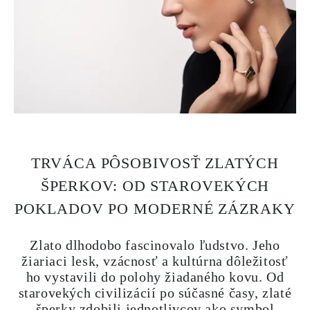
TRVÁCA PÔSOBIVOSŤ ZLATÝCH
ŠPERKOV: OD STAROVEKÝCH
POKLADOV PO MODERNÉ ZÁZRAKY
Zlato dlhodobo fascinovalo ľudstvo. Jeho
žiariaci lesk, vzácnosť a kultúrna dôležitosť
ho vystavili do polohy žiadaného kovu. Od
starovekých civilizácií po súčasné časy, zlaté
šperky zdobili jednotlivcov ako symbol