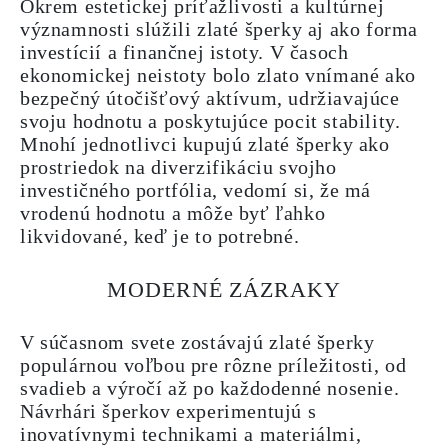
Okrem estetickej príťažlivosti a kultúrnej
významnosti slúžili zlaté šperky aj ako forma
investícií a finančnej istoty. V časoch
ekonomickej neistoty bolo zlato vnímané ako
bezpečný útočišťový aktívum, udržiavajúce
svoju hodnotu a poskytujúce pocit stability.
Mnohí jednotlivci kupujú zlaté šperky ako
prostriedok na diverzifikáciu svojho
investičného portfólia, vedomí si, že má
vrodenú hodnotu a môže byť ľahko
likvidované, keď je to potrebné.
MODERNÉ ZÁZRAKY
V súčasnom svete zostávajú zlaté šperky
populárnou voľbou pre rôzne príležitosti, od
svadieb a výročí až po každodenné nosenie.
Návrhári šperkov experimentujú s
inovatívnymi technikami a materiálmi,