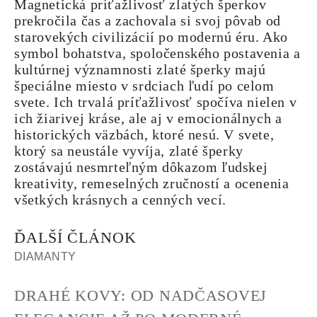
Magnetická príťažlivosť zlatých šperkov
prekročila čas a zachovala si svoj pôvab od
starovekých civilizácií po modernú éru. Ako
symbol bohatstva, spoločenského postavenia a
kultúrnej významnosti zlaté šperky majú
špeciálne miesto v srdciach ľudí po celom
svete. Ich trvalá príťažlivosť spočíva nielen v
ich žiarivej kráse, ale aj v emocionálnych a
historických väzbách, ktoré nesú. V svete,
ktorý sa neustále vyvíja, zlaté šperky
zostávajú nesmrteľným dôkazom ľudskej
kreativity, remeselných zručností a ocenenia
všetkých krásnych a cenných vecí.
ĎALŠÍ ČLÁNOK
DIAMANTY
DRAHÉ KOVY: OD NADČASOVEJ