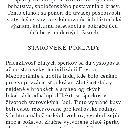
bohatstva, spoločenského postavenia a krásy.
Tento článok sa ponorí do trvácej pôsobivosti
zlatých šperkov, preskúmavajúc ich historický
význam, kultúrnu relevanciu a pokračujúcu
obľubu v moderných časoch.
STAROVEKÉ POKLADY
Príťažlivosť zlatých šperkov sa dá vystopovať
až do starovekých civilizácií Egypta,
Mezopotámie a údolia Indu, kde bolo ceněno
pre svoju vzácnosť a krásu. Zlaté artefakty
nájdené v hrobkách a archeologických
lokalitách odhalujú dôležitosť šperkov v
životoch starovekých ľudí. Tieto vybrané kusy
boli často rezervované pre kráľovské rodiny,
šľachtu a náboženských vodcov, symbolizujúc
moc a božstvo. Zručne vytvorené zlaté šperky