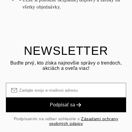
možné vrátiť za rovnakých podmienok – a to do
15 kalendárnych
všetky objednávky.
dní
od dátumu doručenia zásielky.
OPÝTAŤ SA OTÁZKU
Pozrite si podmienky a postup v našich
často kladených otázkach
o vrátení tovaru
Zákazník je zodpovedný za prepravné poplatky pri vrátení a
prepravné/manipulačné poplatky pôvodného nákupu sú nevratné.
NEWSLETTER
Buďte prvý, kto získa najnovšie správy o trendoch,
akciách a oveľa viac!
Podpísať sa
Podpísaním na odber súhlasíte s
Zásadami ochrany
osobných údajov