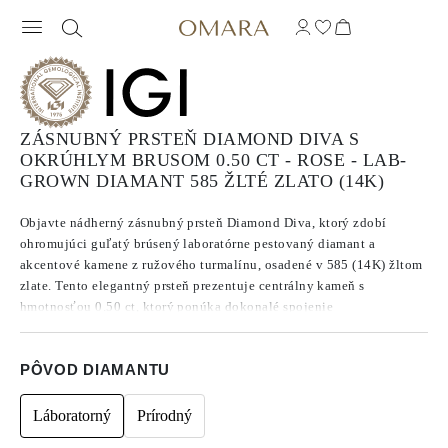
ZÁSNUBNÝ PRSTEŇ DIAMOND DIVA S
OKRÚHLYM BRUSOM 0.50 CT - ROSE - LAB-
GROWN DIAMANT 585 ŽLTÉ ZLATO (14K)
Objavte nádherný zásnubný prsteň Diamond Diva, ktorý zdobí
ohromujúci guľatý brúsený laboratórne pestovaný diamant a
akcentové kamene z ružového turmalínu, osadené v 585 (14K) žltom
zlate. Tento elegantný prsteň prezentuje centrálny kameň s
hmotnosťou 0.50 ct, ktorý ponúka dokonalé spojenie
sofistikovanosti a udržateľnosti. Ideálny pre veľkosť 47, tento
nádherný prsteň je perfektnou voľbou pre každú budúcu nevestu.
PÔVOD DIAMANTU
Láboratorný
Prírodný