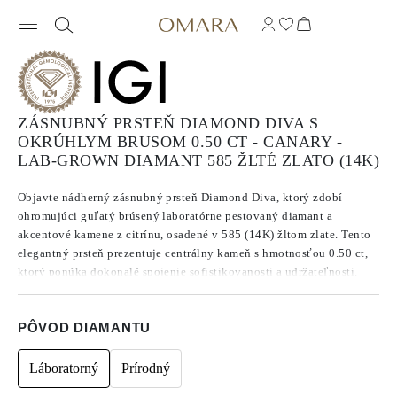
ZÁSNUBNÝ PRSTEŇ DIAMOND DIVA S
OKRÚHLYM BRUSOM 0.50 CT - CANARY -
LAB-GROWN DIAMANT 585 ŽLTÉ ZLATO (14K)
Objavte nádherný zásnubný prsteň Diamond Diva, ktorý zdobí
ohromujúci guľatý brúsený laboratórne pestovaný diamant a
akcentové kamene z citrínu, osadené v 585 (14K) žltom zlate. Tento
elegantný prsteň prezentuje centrálny kameň s hmotnosťou 0.50 ct,
ktorý ponúka dokonalé spojenie sofistikovanosti a udržateľnosti.
Ideálny pre veľkosť 47, tento prsteň je nadčasovým symbolom lásky
a oddanosti.
PÔVOD DIAMANTU
Láboratorný
Prírodný