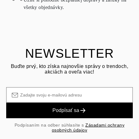
možné vrátiť za rovnakých podmienok – a to do
15 kalendárnych
všetky objednávky.
dní
od dátumu doručenia zásielky.
OPÝTAŤ SA OTÁZKU
Pozrite si podmienky a postup v našich
často kladených otázkach
o vrátení tovaru
Zákazník je zodpovedný za prepravné poplatky pri vrátení a
prepravné/manipulačné poplatky pôvodného nákupu sú nevratné.
NEWSLETTER
Buďte prvý, kto získa najnovšie správy o trendoch,
akciách a oveľa viac!
Podpísať sa
Podpísaním na odber súhlasíte s
Zásadami ochrany
osobných údajov