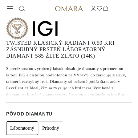
TWISTED KLASICKÝ RADIANT 0.50 KRT
ZÁSNUBNÝ PRSTEŇ LÁBORATORNÝ
DIAMANT 585 ŽLTÉ ZLATO (14K)
S precíznosťou vyrobený kúsok obsahuje diamanty s priemernou
farbou F/G a čistotou hodnotenou na VVS/VS, čo zaručuje žiarivý,
takmer bezchybný lesk. Diamanty sú brúsené podľa štandardov
Excellent až Ideal, čím sa zvyšuje ich brilancia. Vyrobené z
diamantov, ktoré sú známe svojou čistotou a výnimočnou kvalitou,
tieto kamene nevykazujú fluorescenciu.
PÔVOD DIAMANTU
Láboratorný
Prírodný