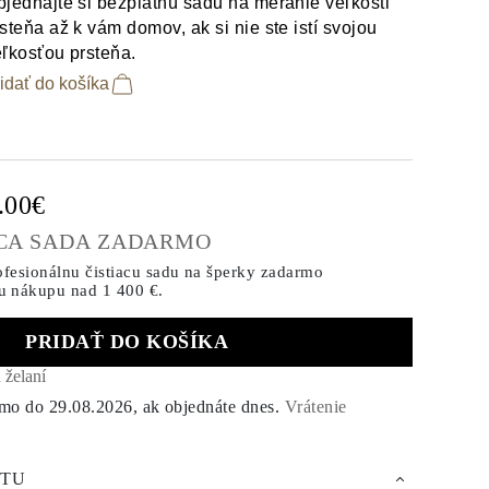
jednajte si bezplatnú sadu na meranie veľkosti
steňa až k vám domov, ak si nie ste istí svojou
ľkosťou prsteňa.
idať do košíka
0.00€
ACA SADA ZADARMO
ofesionálnu čistiacu sadu na šperky zadarmo
u nákupu
nad 1 400 €.
PRIDAŤ DO KOŠÍKA
 želaní
rmo do
29.08.2026
, ak objednáte dnes
.
Vrátenie
KTU