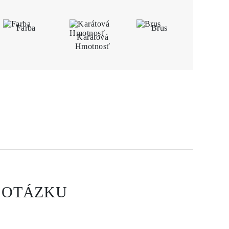
Farba
Brus
Karátová
Hmotnosť
 OTÁZKU