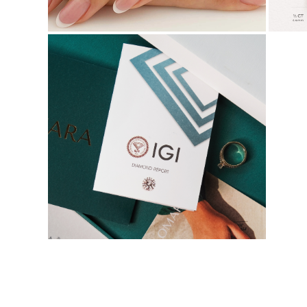
KATEGÓRIA
Prstene
Náhrdeľníky
Náramky
Náušnice
Zobraziť všetko
PRSTENE
Fashion
Drahokamy
Písmena
Klasické
Zobraziť všetko
NÁHRDEĽNÎKY
Solitaire
Drahokamy
Písmena
Čísla
Zobraziť všetko
NÁRAMKY
Tennis
Drahokamy
Klasické
Písmena
Zobraziť všetko
NÁUŠNICE