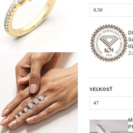
0.50
Select input
D
Sú
IG
Zo
VEĽKOSŤ
47
Select input
M
P