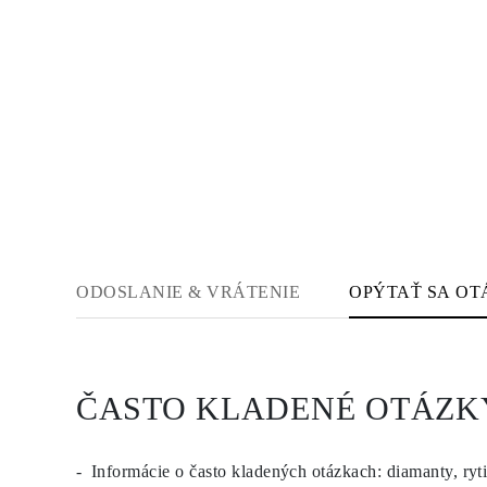
Veľkosti Reťazí Náhrdelníkov
Veľkosti Reťazí Náramkov
Veľkosti Manžet
Typy Kovov a Puncy
Personalizácia
Konkurencieschopné Ceny
O Nás
Najčastejšie Kladené Otázky
Služby
Vlastný Dizajn
Proces Výroby Šperkov
Doručenie a Doba Spracovania
Naša Záruka
Vrátenie Tovaru
Opravy a Zmena Veľkosti
ODOSLANIE & VRÁTENIE
OPÝTAŤ SA OT
Mapa Pokrytia Doručenia
Spôsoby Platby
Starostlivosť o šperky
ČASTO KLADENÉ OTÁZK
Informácie o často kladených otázkach: diamanty, ryti