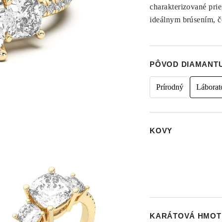
charakterizované pri
ideálnym brúsením, č
PÔVOD DIAMANT
Prírodný
Láborat
KOVY
KARÁTOVÁ HMOT