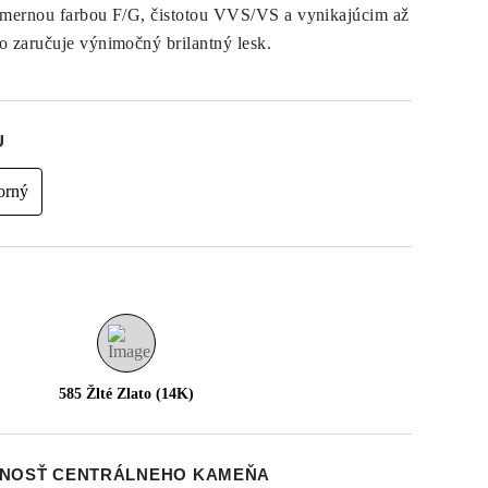
emernou farbou F/G, čistotou VVS/VS a vynikajúcim až
o zaručuje výnimočný brilantný lesk.
U
orný
585 Žlté Zlato (14K)
NOSŤ CENTRÁLNEHO KAMEŇA