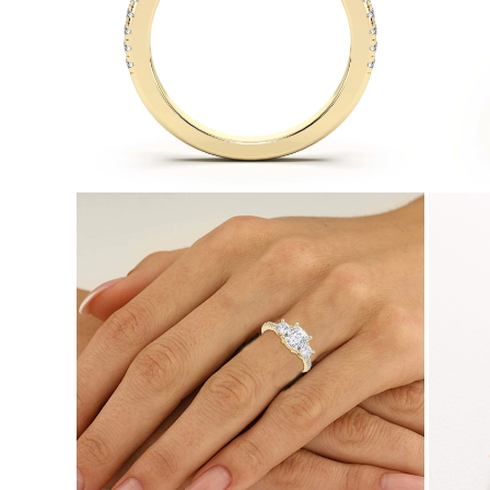
Náhrdelníky
Náušnice
Náramky
Zobraziť všetko
Diamantové Prstene
Fashion
Klasické
Eternity
Písmena
Zobraziť všetko
Diamantové Náhrdelníky
Solitaire
Písmena
Čísla
Zobraziť všetko
Diamantové Náramky
Tennis
Zobraziť všetko
Diamantové Náušnice
Napichovacie
Kruhové
Visiace
Fashion
Zobraziť všetko
ŠPERKY