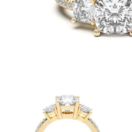
Biele Zlato
Ružové Zlato
950 Platina
Zobraziť všetko
SVADOBNÉ OBRÛČKY
Dámske
Klasické
Eternity
Fashion
Simple
Zobraziť všetko
Pánske
Fashion
Klasické
Simple
Zobraziť všetko
KOV & FARBY
Žlté Zlato
Biele Zlato
Ružove Zlato
950 Platina
Zobraziť všetko
DIAMANTY
KATEGÓRIA
Prstene