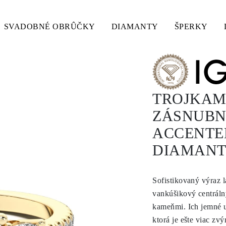
SVADOBNÉ OBRÛČKY
DIAMANTY
ŠPERKY
TROJKAM
ZÁSNUBNÝ
ACCENTE
DIAMANT 
Sofistikovaný výraz l
vankúšikový centrál
kameňmi. Ich jemné uh
ktorá je ešte viac z