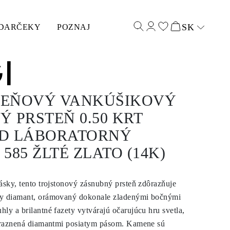
SK
DARČEKY
POZNAJ
Select input
EŇOVÝ VANKÚŠIKOVÝ
 PRSTEŇ 0.50 KRT
D LÁBORATORNÝ
585 ŽLTÉ ZLATO (14K)
ásky, tento trojstonový zásnubný prsteň zdôrazňuje
ny diamant, orámovaný dokonale zladenými bočnými
ly a brilantné fazety vytvárajú očarujúcu hru svetla,
výraznená diamantmi posiatym pásom. Kamene sú