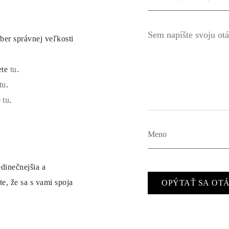
ber správnej veľkosti
ete
tu
.
tu
.
e
tu
.
dinečnejšia a
e, že sa s vami spoja
OPÝTAŤ SA OT