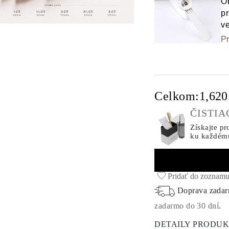
Ob
pr
ve
Pr
Celkom:
1,62
ČISTI
Získajte pr
ku každém
Pridať do zoznamu
Doprava zada
zadarmo do 30 dní
.
DETAILY PRODU