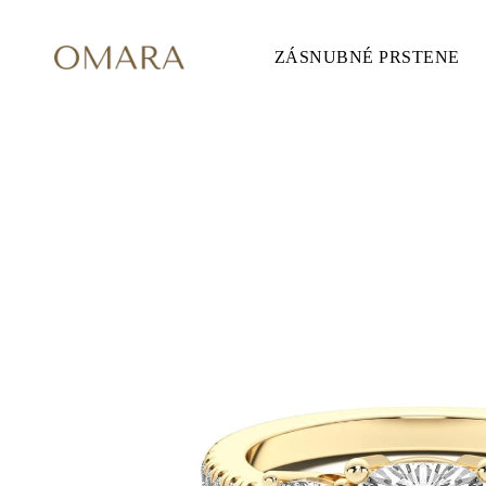
ZÁSNUBNÉ PRSTENE
ZÁSNUBNÉ PRSTENE
ŠTÝL
Accented
Solitaire
Halo
Hidden Halo
Petite
Glamour
Vintage
3 Kamene
Zobraziť všetko
TVAR
Okrúhly
Princezná
Vankúšikový
Oválny
Smaragd
Markíza
Hruška
Zobraziť všetko
KOV & FARBY
Žlté Zlato