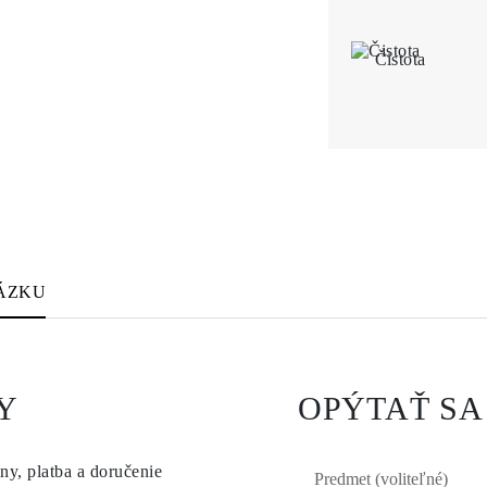
Čistota
ÁZKU
Y
OPÝTAŤ SA
ny, platba a doručenie