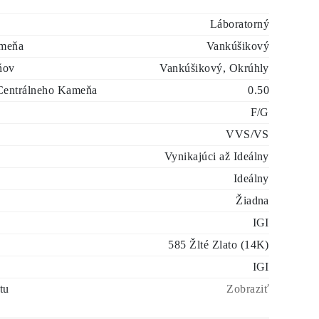
Láboratorný
ameňa
Vankúšikový
ňov
Vankúšikový, Okrúhly
Centrálneho Kameňa
0.50
F/G
VVS/VS
Vynikajúci až Ideálny
Ideálny
Žiadna
IGI
585 Žlté Zlato (14K)
IGI
tu
Zobraziť