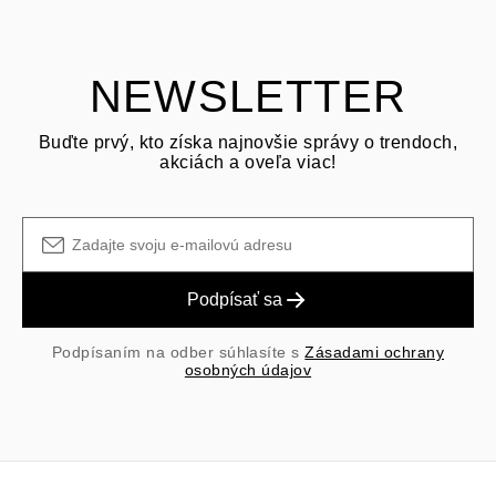
Zákazník je zodpovedný za prepravné poplatky pri vrátení a
prepravné/manipulačné poplatky pôvodného nákupu sú nevratné.
NEWSLETTER
Buďte prvý, kto získa najnovšie správy o trendoch,
akciách a oveľa viac!
Podpísať sa
Podpísaním na odber súhlasíte s
Zásadami ochrany
osobných údajov