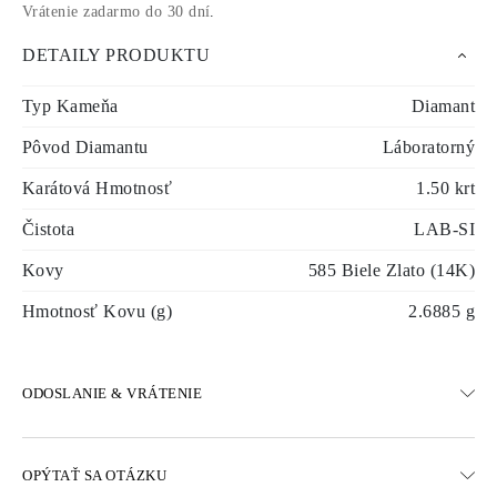
Vrátenie zadarmo do 30 dní
.
DETAILY PRODUKTU
Typ Kameňa
Diamant
Pôvod Diamantu
Láboratorný
Karátová Hmotnosť
1.50 krt
Čistota
LAB-SI
Kovy
585 Biele Zlato (14K)
Hmotnosť Kovu (g)
2.6885 g
ODOSLANIE & VRÁTENIE
DOPRAVA
OPÝTAŤ SA OTÁZKU
Bezplatná pozemná doprava 23 pracovných dní