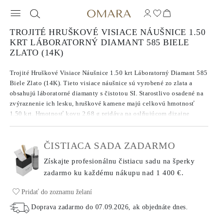
TROJITÉ HRUŠKOVÉ VISIACE NÁUŠNICE 1.50
KRT LÁBORATORNÝ DIAMANT 585 BIELE
ZLATO (14K)
Trojité Hruškové Visiace Náušnice 1.50 krt Láboratorný Diamant 585
Biele Zlato (14K). Tieto visiace náušnice sú vyrobené zo zlata a
obsahujú láboratorné diamanty s čistotou SI. Starostlivo osadené na
zvýraznenie ich lesku, hruškové kamene majú celkovú hmotnosť
1.50 krt. Hmotnosť kovu 2.68 g pridáva na oslňujúcom dizajne
týchto náušníc, vyvažujúc vzácny kov a drahokamy pre výrazný
vzhľad.
ČISTIACA SADA ZADARMO
Získajte profesionálnu čistiacu sadu na šperky
zadarmo ku každému nákupu
nad 1 400 €.
Pridať do zoznamu želaní
Doprava zadarmo do
07.09.2026
, ak objednáte dnes
.