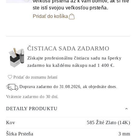
veľkosti prsteňa až k vám domov, ak si nie
ste istí svojou veľkosťou prsteňa.
Pridať do košíka
ČISTIACA SADA ZADARMO
Získajte profesionálnu čistiacu sadu na šperky
zadarmo ku každému nákupu
nad 1 400 €.
Pridať do zoznamu želaní
Doprava zadarmo do
31.08.2026
, ak objednáte dnes
.
Vrátenie zadarmo do 30 dní
.
DETAILY PRODUKTU
Kov
585 Žlté Zlato (14K)
Šírka Prsteňa
3 mm