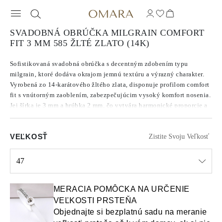
SVADOBNÁ OBRÚČKA MILGRAIN COMFORT
FIT 3 MM 585 ŽLTÉ ZLATO (14K)
Sofistikovaná svadobná obrúčka s decentným zdobením typu
milgrain, ktoré dodáva okrajom jemnú textúru a výrazný charakter.
Vyrobená zo 14-karátového žltého zlata, disponuje profilom comfort
fit s vnútorným zaoblením, zabezpečujúcim vysoký komfort nosenia.
Jej šírka je 3 mm a hrúbka 2 mm, čo vytvára harmonické proporcie a
podčiarkuje precíznosť vyhotovenia.
VEĽKOSŤ
Zistite Svoju Veľkosť
47
Select input
MERACIA POMÔCKA NA URČENIE
VEĽKOSTI PRSTEŇA
Objednajte si bezplatnú sadu na meranie