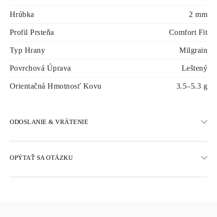
Hrúbka
2 mm
Profil Prsteňa
Comfort Fit
Typ Hrany
Milgrain
Povrchová Úprava
Leštený
Orientačná Hmotnosť Kovu
3.5–5.3 g
ODOSLANIE & VRÁTENIE
DOPRAVA
OPÝTAŤ SA OTÁZKU
Bezplatná pozemná doprava 23 pracovných dní
K dispozícii sú aj možnosti expresného doručenia
Doručujeme do Rakúska, Belgicka, Bulharska, Dánska, Estónska,
Fínska, Nemecka, Grécka, Maďarska, Lotyšska, Litvy,
Luxemburska, Holandska, Poľska, Rumunska, Slovenska,