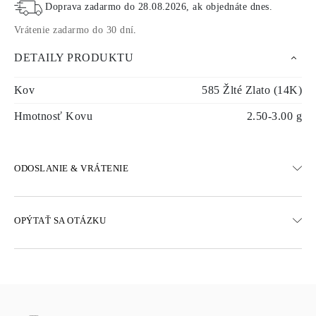
Doprava zadarmo do
28.08.2026
, ak objednáte dnes
.
Vrátenie zadarmo do 30 dní
.
DETAILY PRODUKTU
Kov
585 Žlté Zlato (14K)
Hmotnosť Kovu
2.50-3.00 g
ODOSLANIE & VRÁTENIE
DOPRAVA
OPÝTAŤ SA OTÁZKU
Bezplatná pozemná doprava 23 pracovných dní
K dispozícii sú aj možnosti expresného doručenia
Doručujeme do Rakúska, Belgicka, Bulharska, Dánska, Estónska,
Fínska, Nemecka, Grécka, Maďarska, Lotyšska, Litvy,
Luxemburska, Holandska, Poľska, Rumunska, Slovenska,
Slovinska, Švédska, Chorvátska, Francúzska, Talianska,