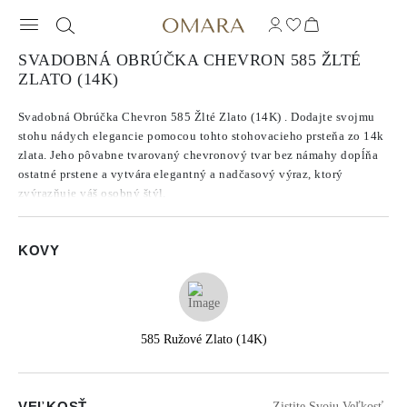
SVADOBNÁ OBRÚČKA CHEVRON 585 ŽLTÉ
ZLATO (14K)
Svadobná Obrúčka Chevron 585 Žlté Zlato (14K) . Dodajte svojmu
stohu nádych elegancie pomocou tohto stohovacieho prsteňa zo 14k
zlata. Jeho pôvabne tvarovaný chevronový tvar bez námahy dopĺňa
ostatné prstene a vytvára elegantný a nadčasový výraz, ktorý
zvýrazňuje váš osobný štýl.
KOVY
585 Ružové Zlato (14K)
VEĽKOSŤ
Zistite Svoju Veľkosť