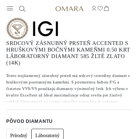
SRDCOVÝ ZÁSNUBNÝ PRSTEŇ ACCENTED S
HRUŠKOVÝMI BOČNÝMI KAMEŇMI 0.50 KRT
LÁBORATORNÝ DIAMANT 585 ŽLTÉ ZLATO
(14K)
Tento trojkamenný zásnubný prsteň má srdcový centrálny diamant s
hruškovými postrannými kameňmi. S priemernou farbou F/G a
čistotou VVS/VS ponúkajú diamanty výnimočný lesk. Ich výbrus v
kvalite Excellent až Ideal maximalizuje odraz svetla pre žiarivý
vzhľad. Umiestnený na jemnej obrúčke, tento kúsok vyžaruje
nadčasovú romantiku a sľubuje celoživotné spoločné okamihy.
PÔVOD DIAMANTU
Prírodný
Láboratorný