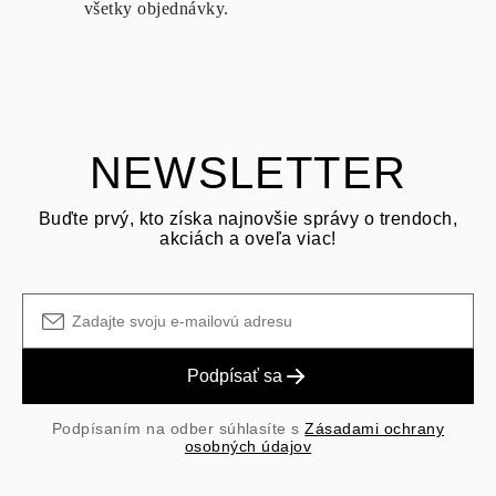
všetky objednávky.
dní
od dátumu doručenia zásielky.
OPÝTAŤ SA OTÁZKU
Pozrite si podmienky a postup v našich
často kladených otázkach
o vrátení tovaru
Zákazník je zodpovedný za prepravné poplatky pri vrátení a
prepravné/manipulačné poplatky pôvodného nákupu sú nevratné.
NEWSLETTER
Buďte prvý, kto získa najnovšie správy o trendoch,
akciách a oveľa viac!
Podpísať sa
Podpísaním na odber súhlasíte s
Zásadami ochrany
osobných údajov