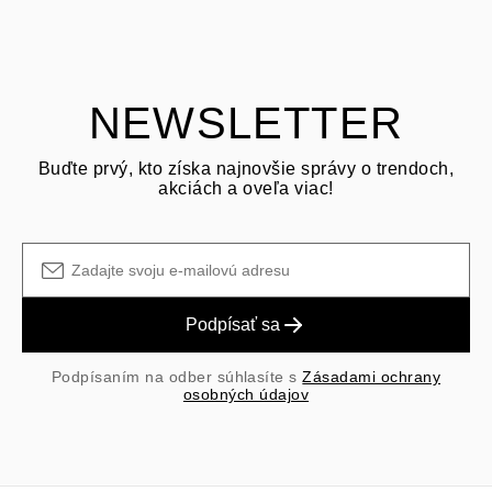
o vrátení tovaru
Zákazník je zodpovedný za prepravné poplatky pri vrátení a
prepravné/manipulačné poplatky pôvodného nákupu sú nevratné.
NEWSLETTER
Buďte prvý, kto získa najnovšie správy o trendoch,
akciách a oveľa viac!
Podpísať sa
Podpísaním na odber súhlasíte s
Zásadami ochrany
osobných údajov