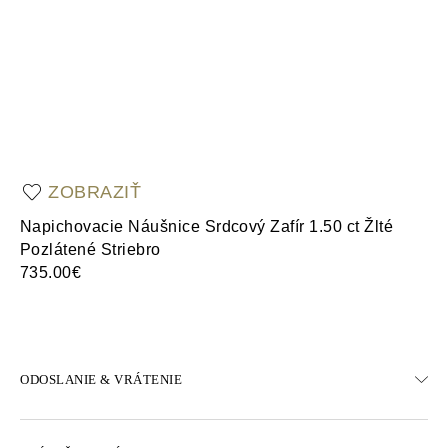
ZOBRAZIŤ
Napichovacie Náušnice Srdcový Zafír 1.50 ct Žlté
Pr
Pozlátené Striebro
St
735.00€
43
ODOSLANIE & VRÁTENIE
DOPRAVA