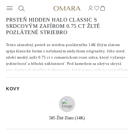
PRSTEŇ HIDDEN HALO CLASSIC S
SRDCOVÝM ZAFÍROM 0.75 CT ŽLTÉ
POZLÁTENÉ STRIEBRO
Tento zásnubný prsteň zo striebra pozláteného 14K žltým zlatom
spája klasickú formu s nečakaným nádychom originality. Jeho stred
zdobí modrý zafír 0.75 ct v romantickom tvare srdca, ktorý vyžaruje
jedinečnosť a hlbokú náklonnosť. Pod kameňom sa ukrýva skrytá
aura drobných okrúhlych diamantov, ktoré jemne zažiaria pri každom
pohybe. Je to prsteň pre tých, ktorí vnímajú lásku nie ako tradíciu,
ale ako niečo krásne vlastné.
KOVY
585 Žlté Zlato (14K)