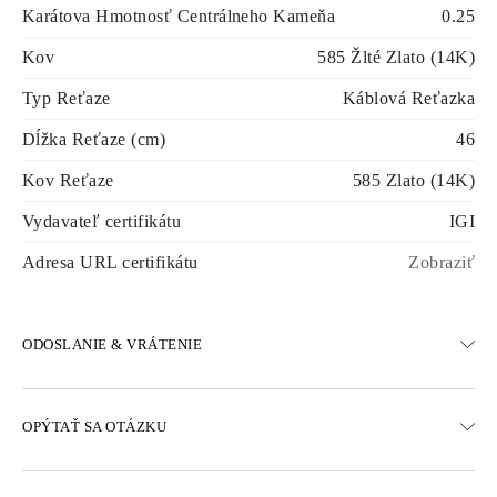
Karátova Hmotnosť Centrálneho Kameňa
0.25
Kov
585 Žlté Zlato (14K)
Typ Reťaze
Káblová Reťazka
Dĺžka Reťaze (cm)
46
Kov Reťaze
585 Zlato (14K)
Vydavateľ certifikátu
IGI
Adresa URL certifikátu
Zobraziť
ODOSLANIE & VRÁTENIE
DOPRAVA
OPÝTAŤ SA OTÁZKU
Bezplatná pozemná doprava 23 pracovných dní
K dispozícii sú aj možnosti expresného doručenia
Doručujeme do Rakúska, Belgicka, Bulharska, Dánska, Estónska,