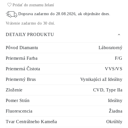
Pridať do zoznamu želaní
Doprava zadarmo do
28.08.2026
, ak objednáte dnes
.
Vrátenie zadarmo do 30 dní
.
DETAILY PRODUKTU
Pôvod Diamantu
Láboratorný
Priemerná Farba
F/G
Priemerná Čistota
VVS/VS
Priemerný Brus
Vynikajúci až Ideálny
Zloženie
CVD, Type IIa
Pomer Strán
Ideálny
Fluorescencia
Žiadna
Tvar Centrálneho Kameňa
Okrúhly