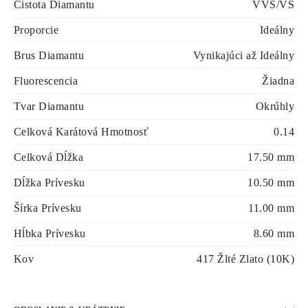
Čistota Diamantu
VVS/VS
Proporcie
Ideálny
Brus Diamantu
Vynikajúci až Ideálny
Fluorescencia
Žiadna
Tvar Diamantu
Okrúhly
Celková Karátová Hmotnosť
0.14
Celková Dĺžka
17.50 mm
Dĺžka Prívesku
10.50 mm
Šírka Prívesku
11.00 mm
Hĺbka Prívesku
8.60 mm
Kov
417 Žlté Zlato (10K)