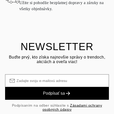
doručenia zásielky. Produkty obsahujúce prírodné diamanty je
Užite si pohodlie bezplatnej dopravy a záruky na
možné vrátiť za rovnakých podmienok – a to do
15 kalendárnych
všetky objednávky.
dní
od dátumu doručenia zásielky.
OPÝTAŤ SA OTÁZKU
Pozrite si podmienky a postup v našich
často kladených otázkach
o vrátení tovaru
Zákazník je zodpovedný za prepravné poplatky pri vrátení a
prepravné/manipulačné poplatky pôvodného nákupu sú nevratné.
NEWSLETTER
Buďte prvý, kto získa najnovšie správy o trendoch,
akciách a oveľa viac!
Podpísať sa
Podpísaním na odber súhlasíte s
Zásadami ochrany
osobných údajov