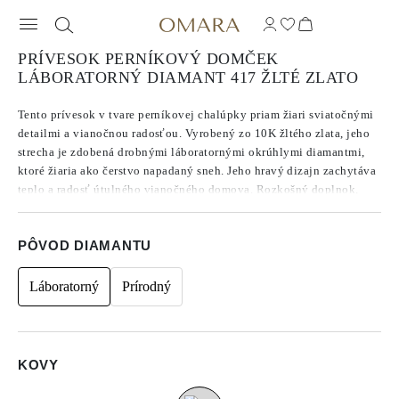
PRÍVESOK PERNÍKOVÝ DOMČEK
LÁBORATORNÝ DIAMANT 417 ŽLTÉ ZLATO
Tento prívesok v tvare perníkovej chalúpky priam žiari sviatočnými
detailmi a vianočnou radosťou. Vyrobený zo 10K žltého zlata, jeho
strecha je zdobená drobnými láboratornými okrúhlymi diamantmi,
ktoré žiaria ako čerstvo napadaný sneh. Jeho hravý dizajn zachytáva
teplo a radosť útulného vianočného domova. Rozkošný doplnok,
ktorý pridá veselý nádych každej retiazke.
PÔVOD DIAMANTU
**Retiazka nie je súčasťou nákupu
Láboratorný
Prírodný
KOVY