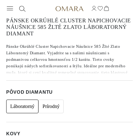
PÁNSKE OKRÚHLÉ CLUSTER NAPICHOVACIE
NÁUŠNICE 585 ŽLTÉ ZLATO LÁBORATORNÝ
DIAMANT
Pánske Okrúhlé Cluster Napichovacie Náušnice 585 Žlté Zlato
Láboratorný Diamant. Vyjadrite sa s našimi náušnicami s
podmanivou celkovou hmotnosťou 1/2 karátu. Tieto cvoky
ponúkajú nádych sofistikovanosti a štýlu. Ideálne pre moderného
muža, ktorý si cení kvalitné remeselné spracovanie, tieto klastrové
cvočky dodajú každému kompletu rafinovaný nádych.
PÔVOD DIAMANTU
Láboratorný
Prírodný
KOVY