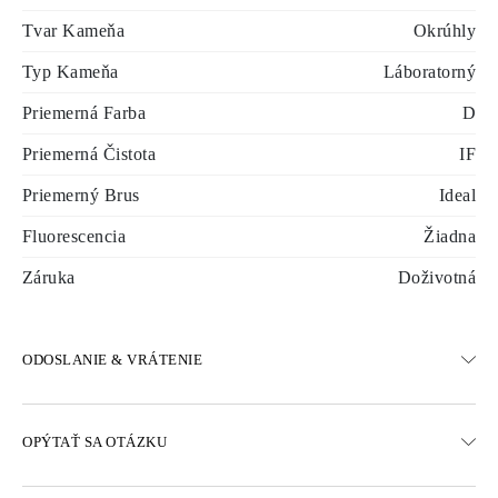
Tvar Kameňa
Okrúhly
Typ Kameňa
Láboratorný
Priemerná Farba
D
Priemerná Čistota
IF
Priemerný Brus
Ideal
Fluorescencia
Žiadna
Záruka
Doživotná
ODOSLANIE & VRÁTENIE
DOPRAVA
OPÝTAŤ SA OTÁZKU
Bezplatná pozemná doprava 23 pracovných dní
K dispozícii sú aj možnosti expresného doručenia