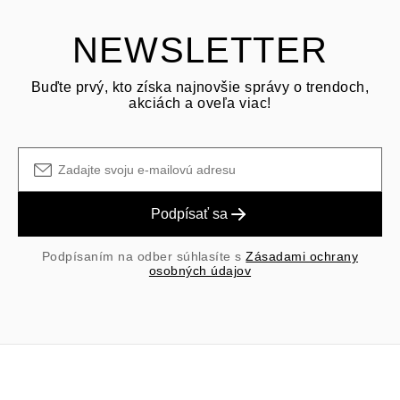
prepravné/manipulačné poplatky pôvodného nákupu sú nevratné.
NEWSLETTER
Buďte prvý, kto získa najnovšie správy o trendoch,
akciách a oveľa viac!
Podpísať sa
Podpísaním na odber súhlasíte s
Zásadami ochrany
osobných údajov