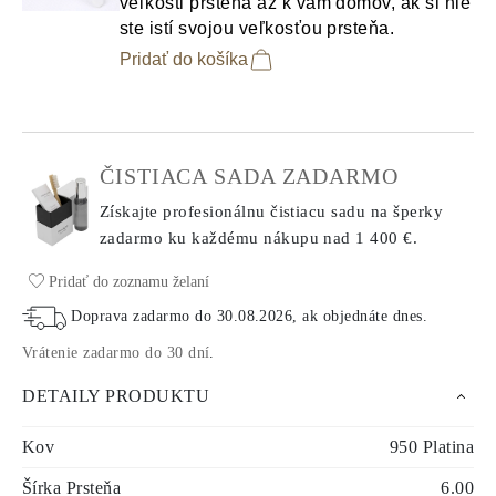
veľkosti prsteňa až k vám domov, ak si nie
ste istí svojou veľkosťou prsteňa.
Pridať do košíka
ČISTIACA SADA ZADARMO
Získajte profesionálnu čistiacu sadu na šperky
zadarmo ku každému nákupu
nad 1 400 €.
Pridať do zoznamu želaní
Doprava zadarmo do
30.08.2026
, ak objednáte dnes
.
Vrátenie zadarmo do 30 dní
.
DETAILY PRODUKTU
Kov
950 Platina
Šírka Prsteňa
6.00