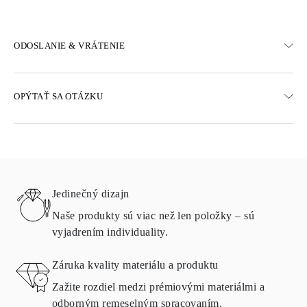
ODOSLANIE & VRÁTENIE
DOPRAVA
OPÝTAŤ SA OTÁZKU
Bezplatná pozemná doprava 23 pracovných dní
K dispozícii sú aj možnosti expresného doručenia
Doručujeme do Rakúska, Belgicka, Bulharska, Dánska, Estónska,
Fínska, Nemecka, Grécka, Maďarska, Lotyšska, Litvy,
Luxemburska, Holandska, Poľska, Rumunska, Slovenska,
Slovinska, Švédska, Chorvátska, Francúzska, Talianska,
Jedinečný dizajn
Portugalska a Španielska
Podrobnosti o spôsoboch dopravy, nákladoch a dodacej lehote
Naše produkty sú viac než len položky – sú
nájdete v
často kladených otázkach o doručení
vyjadrením individuality.
VRÁTENIE A VÝMENA
Záruka kvality materiálu a produktu
Zažite rozdiel medzi prémiovými materiálmi a
Všetky produkty spoločnosti Omara sú vyrábané na objednávku
odborným remeselným spracovaním.
podľa požiadaviek zákazníka. Produkty možno vrátiť len v