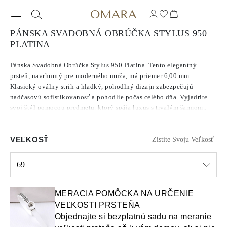
PÁNSKA SVADOBNÁ OBRÚČKA STYLUS 950
PLATINA
Pánska Svadobná Obrúčka Stylus 950 Platina. Tento elegantný
prsteň, navrhnutý pre moderného muža, má priemer 6,00 mm.
Klasický oválny strih a hladký, pohodlný dizajn zabezpečujú
nadčasovú sofistikovanosť a pohodlie počas celého dňa. Vyjadrite
svoj štýl pomocou predmetu, ktorý spája luxus s trvalým šarmom..
VEĽKOSŤ
Zistite Svoju Veľkosť
69
Select input
MERACIA POMÔCKA NA URČENIE
VEĽKOSTI PRSTEŇA
Objednajte si bezplatnú sadu na meranie