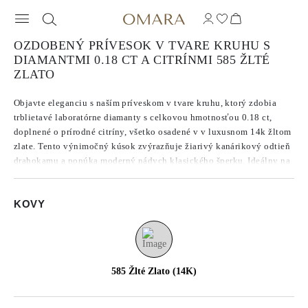
OZDOBENÝ PRÍVESOK V TVARE KRUHU S
DIAMANTMI 0.18 CT A CITRÍNMI 585 ŽLTÉ
ZLATO
Objavte eleganciu s naším príveskom v tvare kruhu, ktorý zdobia
trblietavé laboratórne diamanty s celkovou hmotnosťou 0.18 ct,
doplnené o prírodné citríny, všetko osadené v v luxusnom 14k žltom
zlate. Tento výnimočný kúsok zvýrazňuje žiarivý kanárikový odtieň
drahokamu a ponúka moderný nádych klasického šperku. Ideálny na
každú príležitosť, tento prívesok spája udržateľný luxus s
nadčasovým dizajnom. Pozdvihnite svoj štýl týmto podmanivým
KOVY
doplnkom.
585 Žlté Zlato (14K)