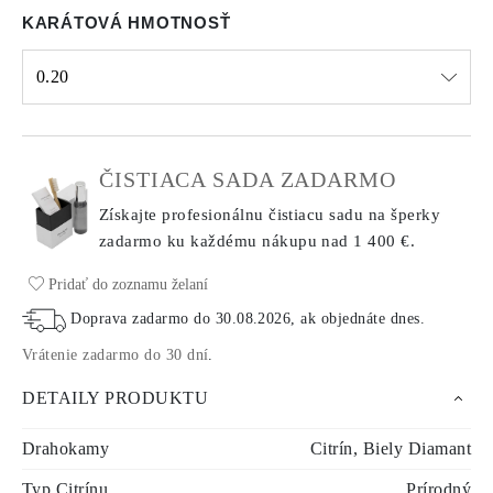
KARÁTOVÁ HMOTNOSŤ
0.20
Select input
ČISTIACA SADA ZADARMO
Získajte profesionálnu čistiacu sadu na šperky
zadarmo ku každému nákupu
nad 1 400 €.
Pridať do zoznamu želaní
Doprava zadarmo do
30.08.2026
, ak objednáte dnes
.
Vrátenie zadarmo do 30 dní
.
DETAILY PRODUKTU
Drahokamy
Citrín, Biely Diamant
Typ Citrínu
Prírodný