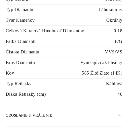
Typ Diamantu
Láboratorný
Tvar Kameňov
Okrúhly
Celková Karatová Hmotnosť Diamantov
0.18
Farba Diamantu
F/G
Čistota Diamantu
VVS/VS
Brus Diamantu
Vynikajúci až Ideálny
Kov
585 Žlté Zlato (14K)
Typ Retiazky
Káblová
Dĺžka Retiazky (cm)
46
ODOSLANIE & VRÁTENIE