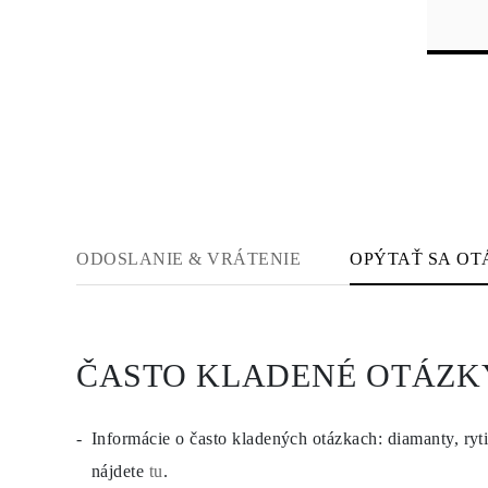
KATEGÓRIA
Prstene
Náhrdeľníky
Náramky
Náušnice
Zobraziť všetko
PRSTENE
Fashion
Drahokamy
Písmena
Klasické
Zobraziť všetko
NÁHRDEĽNÎKY
ODOSLANIE & VRÁTENIE
OPÝTAŤ SA OT
Solitaire
Drahokamy
Písmena
Čísla
Zobraziť všetko
NÁRAMKY
ČASTO KLADENÉ OTÁZK
Tennis
Drahokamy
Klasické
Informácie o často kladených otázkach: diamanty, ryti
Písmena
Zobraziť všetko
nájdete
tu
.
NÁUŠNICE