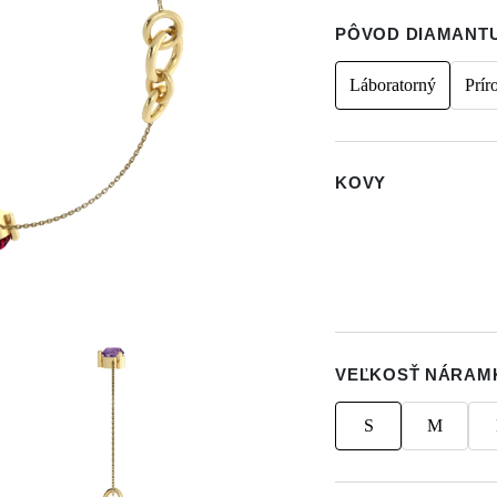
PÔVOD DIAMANT
Láboratorný
Prír
KOVY
VEĽKOSŤ NÁRAM
S
M