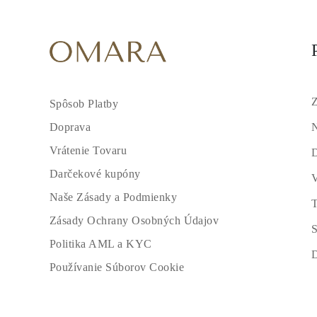
Z
Spôsob Platby
N
Doprava
Vrátenie Tovaru
Darčekové kupóny
V
Naše Zásady a Podmienky
T
Zásady Ochrany Osobných Údajov
S
Politika AML a KYC
Používanie Súborov Cookie