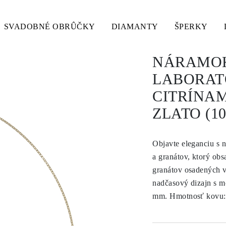
SVADOBNÉ OBRÛČKY
DIAMANTY
ŠPERKY
NÁRAMOK
LABORAT
CITRÍNAM
ZLATO (1
Objavte eleganciu s 
a granátov, ktorý obs
granátov osadených v
nadčasový dizajn s m
mm. Hmotnosť kovu: 