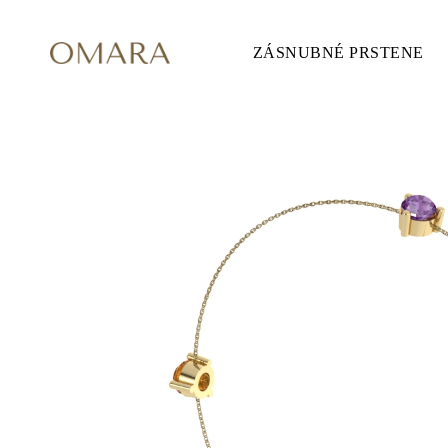
ZÁSNUBNÉ PRSTENE
ZÁSNUBNÉ PRSTENE
ŠTÝL
Accented
Solitaire
Halo
Hidden Halo
Petite
Glamour
Vintage
3 Kamene
Zobraziť všetko
TVAR
Okrúhly
Princezná
Vankúšikový
Oválny
Smaragd
Markíza
Hruška
Zobraziť všetko
KOV & FARBY
Žlté Zlato