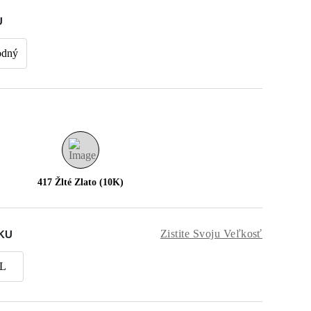
U
odný
417 Žlté Zlato (10K)
Zistite Svoju Veľkosť
KU
L