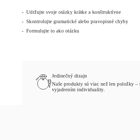
Veľkosti Reťazí Náhrdelníkov
Veľkosti Reťazí Náramkov
Udržujte svoje otázky krátke a konštruktívne
Veľkosti Manžet
Skontrolujte gramatické alebo pravopisné chyby
Typy Kovov a Puncy
Personalizácia
Formulujte to ako otázku
Konkurencieschopné Ceny
O Nás
Najčastejšie Kladené Otázky
Služby
Vlastný Dizajn
Proces Výroby Šperkov
Doručenie a Doba Spracovania
Naša Záruka
Jedinečný dizajn
Vrátenie Tovaru
Opravy a Zmena Veľkosti
Naše produkty sú viac než len položky – 
Mapa Pokrytia Doručenia
vyjadrením individuality.
Spôsoby Platby
Starostlivosť o šperky