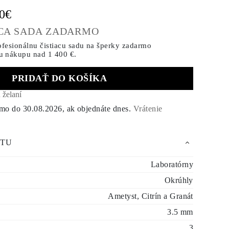
00€
ACA SADA ZADARMO
ofesionálnu čistiacu sadu na šperky zadarmo
u nákupu
nad 1 400 €.
PRIDAŤ DO KOŠÍKA
 želaní
rmo do
30.08.2026
, ak objednáte dnes
.
Vrátenie
KTU
Laboratórny
Okrúhly
Ametyst, Citrín a Granát
3.5 mm
3