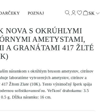
SK
DARČEKY
POZNAJ
Select input
 NOVA S OKRÚHLYMI
ÓRNYMI AMETYSTAMI,
I A GRANÁTAMI 417 ŽLTÉ
0K)
naším náramkom s okrúhlym brusom ametystov, citrínov
ahuje laboratórne vytvorených ametystov, citrínov a
 417 Žltom Zlate (10K). Tento výnimočný šperk spája
odernou sofistikovanosťou. Veľkosť drahokamu: 3.5
0.5 g. Dĺžka náramku: 16 cm.