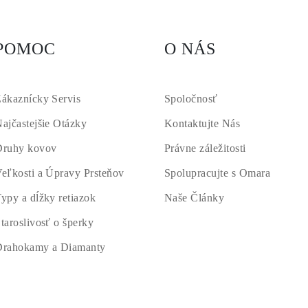
POMOC
O NÁS
ákaznícky Servis
Spoločnosť
ajčastejšie Otázky
Kontaktujte Nás
Druhy kovov
Právne záležitosti
eľkosti a Úpravy Prsteňov
Spolupracujte s Omara
ypy a dĺžky retiazok
Naše Články
taroslivosť o šperky
Drahokamy a Diamanty