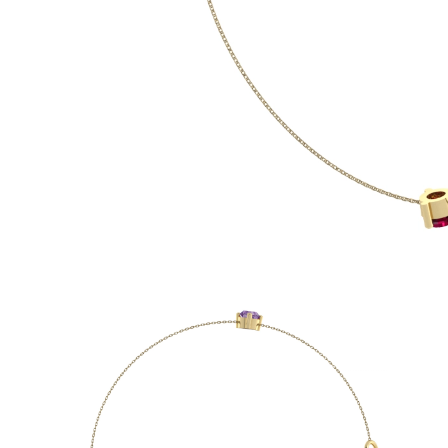
Biele Zlato
Ružové Zlato
950 Platina
Zobraziť všetko
SVADOBNÉ OBRÛČKY
Dámske
Klasické
Eternity
Fashion
Simple
Zobraziť všetko
Pánske
Fashion
Klasické
Simple
Zobraziť všetko
KOV & FARBY
Žlté Zlato
Biele Zlato
Ružove Zlato
950 Platina
Zobraziť všetko
DIAMANTY
KATEGÓRIA
Prstene