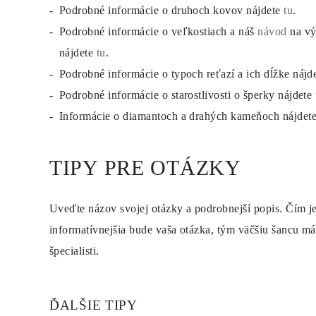
Napichovacie
Podrobné informácie o druhoch kovov nájdete
tu
.
Visiace Náušnice
Podrobné informácie o veľkostiach a náš
návod
na vý
Fashion
Zobraziť všetko
nájdete
tu
.
TYP KOVU
Zlaté Šperky
Podrobné informácie o typoch reťazí a ich dĺžke nájd
Platinové Šperky
Podrobné informácie o starostlivosti o šperky nájdete
Strieborné Šperky
Zobraziť všetko
Informácie o diamantoch a drahých kameňoch nájdet
DARČEKY
DARČEKY
Darčekové Prstene
TIPY PRE OTÁZKY
Darčekové Náhrdelníky
Darčekové Náušnice
Darčekové Náramky
Prívesky Charms
Uveďte názov svojej otázky a podrobnejší popis. Čím je
Starostlivosť o šperky
Darčekový Poukaz
informatívnejšia bude vaša otázka, tým väčšiu šancu mát
Zobraziť všetko
špecialisti.
POZNAJ
Vzdelávanie
Príručka o Diamantoch
Prevodník Veľkosti Diamantov
Certifikácia
ĎALŠIE TIPY
Veľkosti Prsteňov a Tabuľky