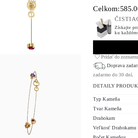
Celkom:
585.
ČISTI
Získajte pr
ku každém
Pridať do zoznamu
Doprava zada
zadarmo do 30 dní
.
DETAILY PRODU
Typ Kameňa
Tvar Kameňa
Drahokam
Veľkosť Drahokamu
Počet Kameňov