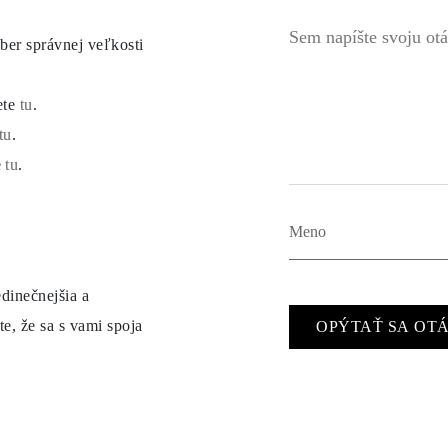
ber správnej veľkosti
ete
tu
.
tu
.
e
tu
.
dinečnejšia a
e, že sa s vami spoja
OPÝTAŤ SA OT