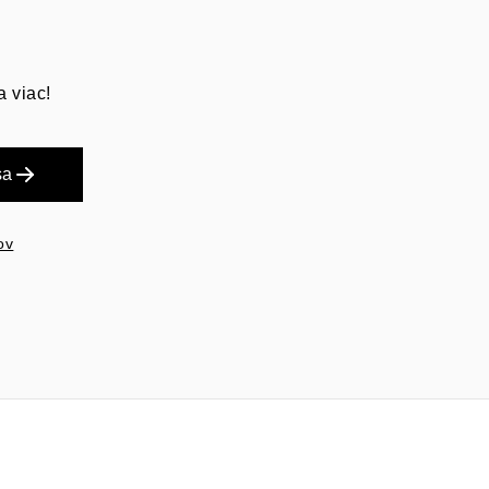
a viac!
sa
ov