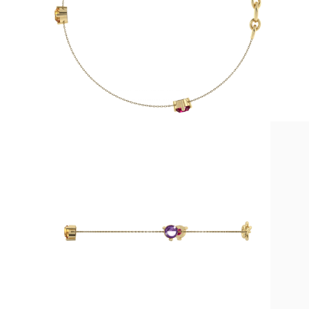
Náhrdelníky
Náušnice
Náramky
Zobraziť všetko
Diamantové Prstene
Fashion
Klasické
Eternity
Písmena
Zobraziť všetko
Diamantové Náhrdelníky
Solitaire
Písmena
Čísla
Zobraziť všetko
Diamantové Náramky
Tennis
Zobraziť všetko
Diamantové Náušnice
Napichovacie
Kruhové
Visiace
Fashion
Zobraziť všetko
ŠPERKY