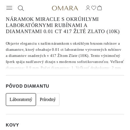
NÁRAMOK MIRACLE S OKRÚHLYMI
LABORATÓRNYMI RUBÍNAMI A
DIAMANTAMI 0.01 CT 417 ŽLTÉ ZLATO (10K)
Objavte eleganciu s naším náramkom s okrúhlym brusom rubínov a
diamantov, ktorý obsahuje 0.01 ct laboratórne vytvorených rubínov
a diamantov osadených v 417 Žltom Zlate (10K). Tento výnimočný
šperk spája nadčasový dizajn s modernou sofistikovanosťou. Veľkosť
diamantov: 0.9 mm. Počet diamantov: 1. Veľkosť drahokamu: 2 mm.
Hmotnosť kovu: 0.4 g. Dĺžka náramku: 16 cm.
PÔVOD DIAMANTU
Láboratorný
Prírodný
KOVY