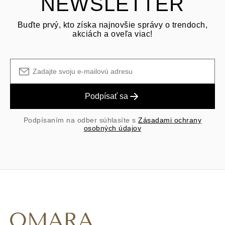
NEWSLETTER
Buďte prvý, kto získa najnovšie správy o trendoch,
akciách a oveľa viac!
Podpísať sa
Podpísaním na odber súhlasíte s
Zásadami ochrany
osobných údajov