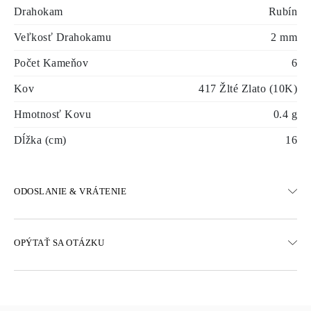
Drahokam
Rubín
Veľkosť Drahokamu
2 mm
Počet Kameňov
6
Kov
417 Žlté Zlato (10K)
Hmotnosť Kovu
0.4 g
Dĺžka (cm)
16
ODOSLANIE & VRÁTENIE
DOPRAVA
OPÝTAŤ SA OTÁZKU
Bezplatná pozemná doprava 23 pracovných dní
K dispozícii sú aj možnosti expresného doručenia
Doručujeme do Rakúska, Belgicka, Bulharska, Dánska, Estónska,
Fínska, Nemecka, Grécka, Maďarska, Lotyšska, Litvy,