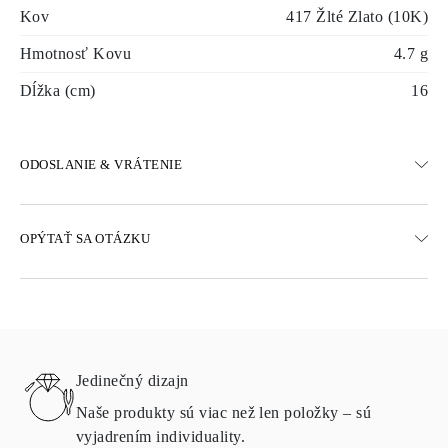
Kov
417 Žlté Zlato (10K)
Hmotnosť Kovu
4.7 g
Dĺžka (cm)
16
ODOSLANIE & VRÁTENIE
DOPRAVA
OPÝTAŤ SA OTÁZKU
Bezplatná pozemná doprava 23 pracovných dní
K dispozícii sú aj možnosti expresného doručenia
Doručujeme do Rakúska, Belgicka, Bulharska, Dánska, Estónska,
Fínska, Nemecka, Grécka, Maďarska, Lotyšska, Litvy,
Luxemburska, Holandska, Poľska, Rumunska, Slovenska,
Slovinska, Švédska, Chorvátska, Francúzska, Talianska,
Jedinečný dizajn
Portugalska a Španielska
Podrobnosti o spôsoboch dopravy, nákladoch a dodacej lehote
Naše produkty sú viac než len položky – sú
nájdete v
často kladených otázkach o doručení
vyjadrením individuality.