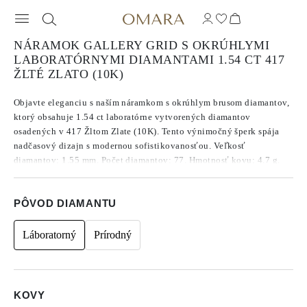
NÁRAMOK GALLERY GRID S OKRÚHLYMI
LABORATÓRNYMI DIAMANTAMI 1.54 CT 417
ŽLTÉ ZLATO (10K)
Objavte eleganciu s naším náramkom s okrúhlym brusom diamantov,
ktorý obsahuje 1.54 ct laboratórne vytvorených diamantov
osadených v 417 Žltom Zlate (10K). Tento výnimočný šperk spája
nadčasový dizajn s modernou sofistikovanosťou. Veľkosť
diamantov: 1.55 mm. Počet diamantov: 77. Hmotnosť kovu: 4.7 g.
Dĺžka náramku: 16 cm.
PÔVOD DIAMANTU
Láboratorný
Prírodný
KOVY