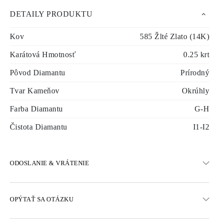
DETAILY PRODUKTU
Kov
585 Žlté Zlato (14K)
Karátová Hmotnosť
0.25 krt
Pôvod Diamantu
Prírodný
Tvar Kameňov
Okrúhly
Farba Diamantu
G-H
Čistota Diamantu
I1-I2
ODOSLANIE & VRÁTENIE
DOPRAVA
OPÝTAŤ SA OTÁZKU
Bezplatná pozemná doprava 23 pracovných dní
K dispozícii sú aj možnosti expresného doručenia