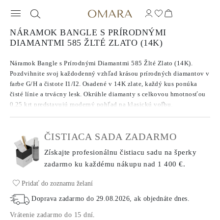
NÁRAMOK BANGLE S PRÍRODNÝMI
DIAMANTMI 585 ŽLTÉ ZLATO (14K)
Náramok Bangle s Prírodnými Diamantmi 585 Žlté Zlato (14K).
Pozdvihnite svoj každodenný vzhľad krásou prírodných diamantov v
farbe G/H a čistote I1/I2. Osadené v 14K zlate, každý kus ponúka
čisté línie a trvácny lesk. Okrúhle diamanty s celkovou hmotnosťou
0.25 krt predstavujú moderný pohľad na klasickú voľbu.
ČISTIACA SADA ZADARMO
Získajte profesionálnu čistiacu sadu na šperky
zadarmo ku každému nákupu
nad 1 400 €.
Pridať do zoznamu želaní
Doprava zadarmo do
29.08.2026
, ak objednáte dnes
.
Vrátenie zadarmo do 15 dní
.