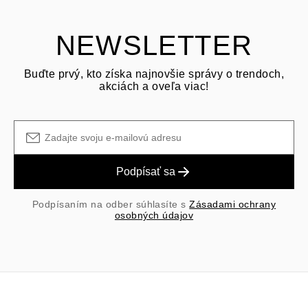
prepravné/manipulačné poplatky pôvodného nákupu sú nevratné.
NEWSLETTER
Buďte prvý, kto získa najnovšie správy o trendoch,
akciách a oveľa viac!
Podpísať sa
Podpísaním na odber súhlasíte s
Zásadami ochrany
osobných údajov