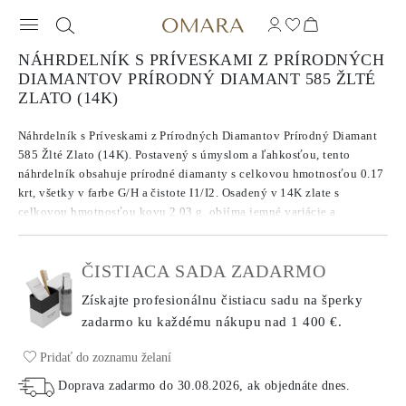
NÁHRDELNÍK S PRÍVESKAMI Z PRÍRODNÝCH
DIAMANTOV PRÍRODNÝ DIAMANT 585 ŽLTÉ
ZLATO (14K)
Náhrdelník s Príveskami z Prírodných Diamantov Prírodný Diamant
585 Žlté Zlato (14K). Postavený s úmyslom a ľahkosťou, tento
náhrdelník obsahuje prírodné diamanty s celkovou hmotnosťou 0.17
krt, všetky v farbe G/H a čistote I1/I2. Osadený v 14K zlate s
celkovou hmotnosťou kovu 2.03 g, objíma jemné variácie a
prirodzený charakter, čím každému kamenu dáva jeho vlastnú tichú
prítomnosť. Reťaz dlhá 38 cm obsahuje 7 cm predlžovač pre
ČISTIACA SADA ZADARMO
nastaviteľnú dĺžku a pohodlie. Úprimný pohľad na každodennú
brilantnosť.
Získajte profesionálnu čistiacu sadu na šperky
zadarmo ku každému nákupu
nad 1 400 €.
Pridať do zoznamu želaní
Doprava zadarmo do
30.08.2026
, ak objednáte dnes
.