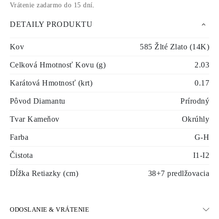
Vrátenie zadarmo do 15 dní
.
DETAILY PRODUKTU
Kov
585 Žlté Zlato (14K)
Celková Hmotnosť Kovu (g)
2.03
Karátová Hmotnosť (krt)
0.17
Pôvod Diamantu
Prírodný
Tvar Kameňov
Okrúhly
Farba
G-H
Čistota
I1-I2
Dĺžka Retiazky (cm)
38+7 predlžovacia
ODOSLANIE & VRÁTENIE