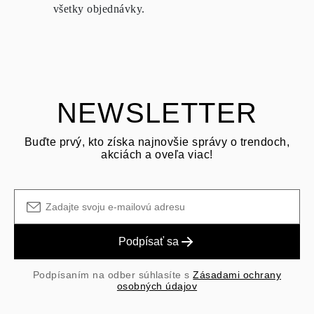
možné vrátiť za rovnakých podmienok – a to do
15 kalendárnych
všetky objednávky.
dní
od dátumu doručenia zásielky.
OPÝTAŤ SA OTÁZKU
Pozrite si podmienky a postup v našich
často kladených otázkach
o vrátení tovaru
Zákazník je zodpovedný za prepravné poplatky pri vrátení a
prepravné/manipulačné poplatky pôvodného nákupu sú nevratné.
NEWSLETTER
Buďte prvý, kto získa najnovšie správy o trendoch,
akciách a oveľa viac!
Podpísať sa
Podpísaním na odber súhlasíte s
Zásadami ochrany
osobných údajov