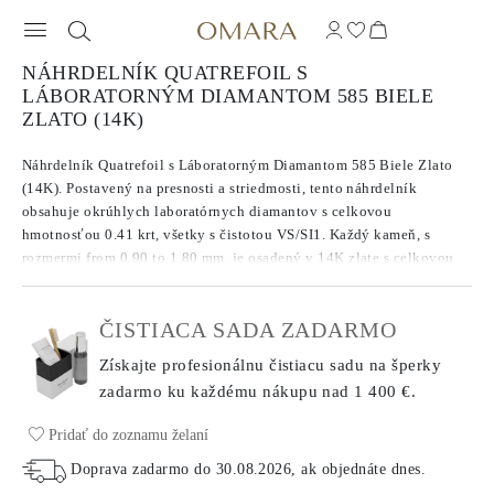
NÁHRDELNÍK QUATREFOIL S
LÁBORATORNÝM DIAMANTOM 585 BIELE
ZLATO (14K)
Náhrdelník Quatrefoil s Láboratorným Diamantom 585 Biele Zlato
(14K). Postavený na presnosti a striedmosti, tento náhrdelník
obsahuje okrúhlych laboratórnych diamantov s celkovou
hmotnosťou 0.41 krt, všetky s čistotou VS/SI1. Každý kameň, s
rozmermi from 0.90 to 1.80 mm, je osadený v 14K zlate s celkovou
hmotnosťou kovu 2.00 g. Reťaz dlhá 45 cm sa bezpečne uzatvára
pomocou klipsu, čo zaručuje jednoduchosť a pohodlie pri
ČISTIACA SADA ZADARMO
každodennom nosení.
Získajte profesionálnu čistiacu sadu na šperky
zadarmo ku každému nákupu
nad 1 400 €.
Pridať do zoznamu želaní
Doprava zadarmo do
30.08.2026
, ak objednáte dnes
.