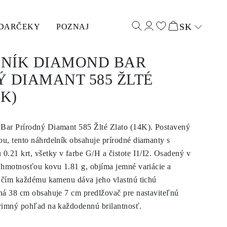
SK
DARČEKY
POZNAJ
Select input
NÍK DIAMOND BAR
 DIAMANT 585 ŽLTÉ
4K)
Bar Prírodný Diamant 585 Žlté Zlato (14K). Postavený
u, tento náhrdelník obsahuje prírodné diamanty s
0.21 krt, všetky v farbe G/H a čistote I1/I2. Osadený v
 hmotnosťou kovu 1.81 g, objíma jemné variácie a
, čím každému kamenu dáva jeho vlastnú tichú
há 38 cm obsahuje 7 cm predlžovač pre nastaviteľnú
rimný pohľad na každodennú brilantnosť.