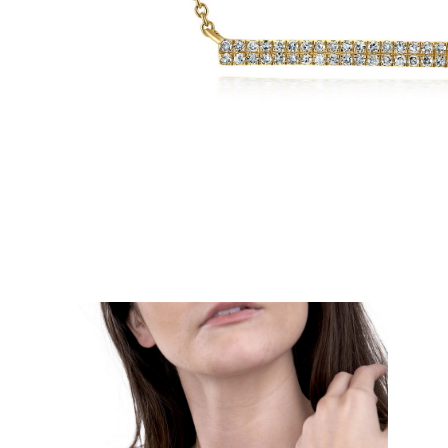
Biele Zlato
Ružové Zlato
950 Platina
Zobraziť všetko
SVADOBNÉ OBRÛČKY
Dámske
Klasické
Eternity
Fashion
Simple
Zobraziť všetko
Pánske
Fashion
Klasické
Simple
Zobraziť všetko
KOV & FARBY
Žlté Zlato
Biele Zlato
Ružove Zlato
950 Platina
Zobraziť všetko
DIAMANTY
KATEGÓRIA
Prstene