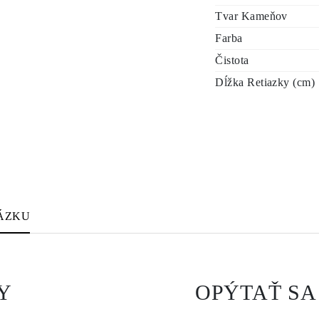
Tvar Kameňov
Farba
Čistota
Dĺžka Retiazky (cm)
ÁZKU
Y
OPÝTAŤ SA