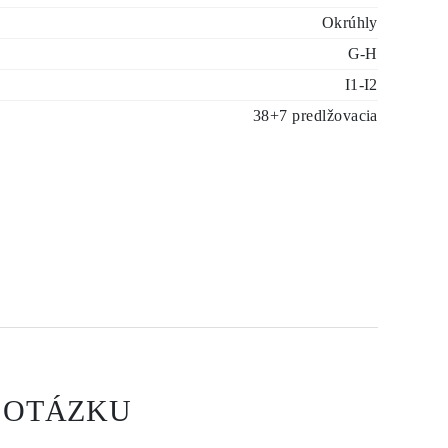
Okrúhly
G-H
I1-I2
38+7 predlžovacia
 OTÁZKU