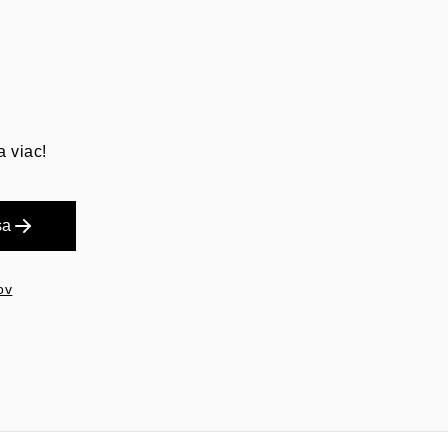
a viac!
sa
ov