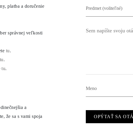
ny, platba a doručenie
ber správnej veľkosti
ete
tu
.
tu
.
e
tu
.
dinečnejšia a
e, že sa s vami spoja
OPÝTAŤ SA OT