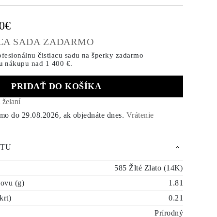
00€
ACA SADA ZADARMO
ofesionálnu čistiacu sadu na šperky zadarmo
u nákupu
nad 1 400 €.
PRIDAŤ DO KOŠÍKA
 želaní
rmo do
29.08.2026
, ak objednáte dnes
.
Vrátenie
KTU
585 Žlté Zlato (14K)
ovu (g)
1.81
krt)
0.21
Prírodný