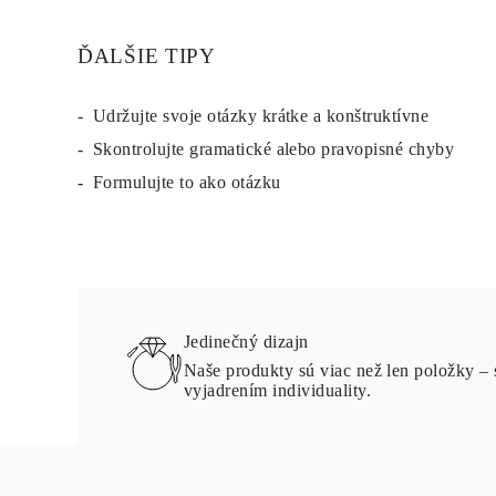
Napichovacie
Visiace Náušnice
ĎALŠIE TIPY
Fashion
Zobraziť všetko
TYP KOVU
Zlaté Šperky
Udržujte svoje otázky krátke a konštruktívne
Platinové Šperky
Skontrolujte gramatické alebo pravopisné chyby
Strieborné Šperky
Zobraziť všetko
Formulujte to ako otázku
DARČEKY
DARČEKY
Darčekové Prstene
Darčekové Náhrdelníky
Darčekové Náušnice
Darčekové Náramky
Prívesky Charms
Starostlivosť o šperky
Jedinečný dizajn
Darčekový Poukaz
Naše produkty sú viac než len položky – 
Zobraziť všetko
vyjadrením individuality.
POZNAJ
Vzdelávanie
Príručka o Diamantoch
Prevodník Veľkosti Diamantov
Certifikácia
Veľkosti Prsteňov a Tabuľky