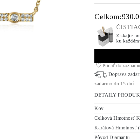
Celkom:
930.
ČISTI
Získajte pr
ku každém
Pridať do zoznamu
Doprava zada
zadarmo do 15 dní
.
DETAILY PRODU
Kov
Celková Hmotnosť K
Karátová Hmotnosť (
Pôvod Diamantu