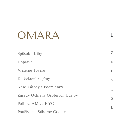
Z
Spôsob Platby
N
Doprava
Vrátenie Tovaru
Darčekové kupóny
V
Naše Zásady a Podmienky
T
Zásady Ochrany Osobných Údajov
S
Politika AML a KYC
Používanie Súborov Cookie