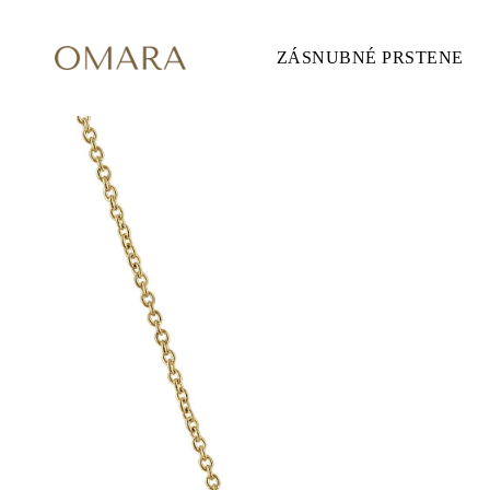
ZÁSNUBNÉ PRSTENE
ZÁSNUBNÉ PRSTENE
ŠTÝL
Accented
Solitaire
Halo
Hidden Halo
Petite
Glamour
Vintage
3 Kamene
Zobraziť všetko
TVAR
Okrúhly
Princezná
Vankúšikový
Oválny
Smaragd
Markíza
Hruška
Zobraziť všetko
KOV & FARBY
Žlté Zlato