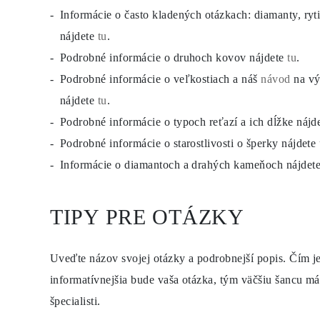
KATEGÓRIA
Informácie o často kladených otázkach: diamanty, ryti
Prstene
Náhrdeľníky
nájdete
tu
.
Náramky
Podrobné informácie o druhoch kovov nájdete
tu
.
Náušnice
Zobraziť všetko
Podrobné informácie o veľkostiach a náš
návod
na vý
PRSTENE
Fashion
nájdete
tu
.
Drahokamy
Podrobné informácie o typoch reťazí a ich dĺžke nájd
Písmena
Klasické
Podrobné informácie o starostlivosti o šperky nájdete
Zobraziť všetko
NÁHRDEĽNÎKY
Informácie o diamantoch a drahých kameňoch nájdet
Solitaire
Drahokamy
Písmena
TIPY PRE OTÁZKY
Čísla
Zobraziť všetko
NÁRAMKY
Tennis
Uveďte názov svojej otázky a podrobnejší popis. Čím je
Drahokamy
Klasické
informatívnejšia bude vaša otázka, tým väčšiu šancu mát
Písmena
špecialisti.
Zobraziť všetko
NÁUŠNICE