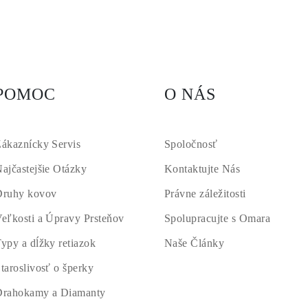
POMOC
O NÁS
ákaznícky Servis
Spoločnosť
ajčastejšie Otázky
Kontaktujte Nás
Druhy kovov
Právne záležitosti
eľkosti a Úpravy Prsteňov
Spolupracujte s Omara
ypy a dĺžky retiazok
Naše Články
taroslivosť o šperky
Drahokamy a Diamanty