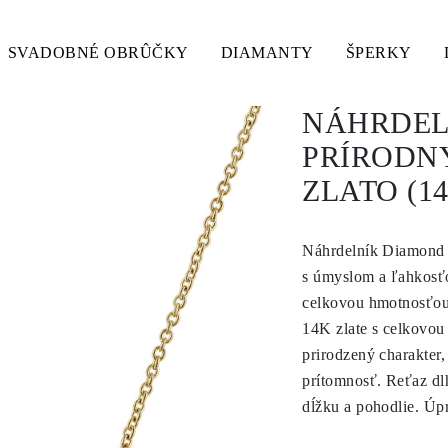
SVADOBNÉ OBRÛČKY
DIAMANTY
ŠPERKY
NÁHRDEL
PRÍRODNÝ
ZLATO (1
Náhrdelník Diamond 
s úmyslom a ľahkosťo
celkovou hmotnosťou 
14K zlate s celkovou
prirodzený charakter
prítomnosť. Reťaz dl
dĺžku a pohodlie. Úp