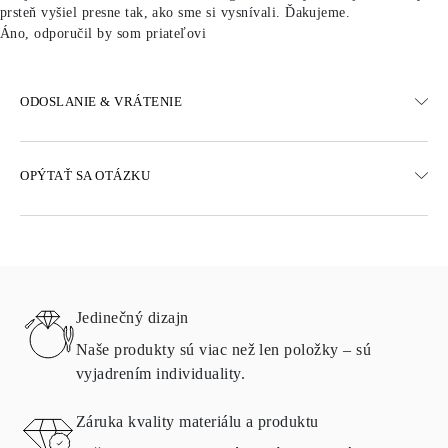
prsteň vyšiel presne tak, ako sme si vysnívali. Ďakujeme.
Áno, odporučil by som priateľovi
ODOSLANIE & VRÁTENIE
DOPRAVA
OPÝTAŤ SA OTÁZKU
Bezplatná pozemná doprava 23 pracovných dní
K dispozícii sú aj možnosti expresného doručenia
Doručujeme do Rakúska, Belgicka, Bulharska, Dánska, Estónska,
Fínska, Nemecka, Grécka, Maďarska, Lotyšska, Litvy,
Luxemburska, Holandska, Poľska, Rumunska, Slovenska,
Slovinska, Švédska, Chorvátska, Francúzska, Talianska,
Jedinečný dizajn
Portugalska a Španielska
Podrobnosti o spôsoboch dopravy, nákladoch a dodacej lehote
Naše produkty sú viac než len položky – sú
nájdete v
často kladených otázkach o doručení
vyjadrením individuality.
VRÁTENIE A VÝMENA
Záruka kvality materiálu a produktu