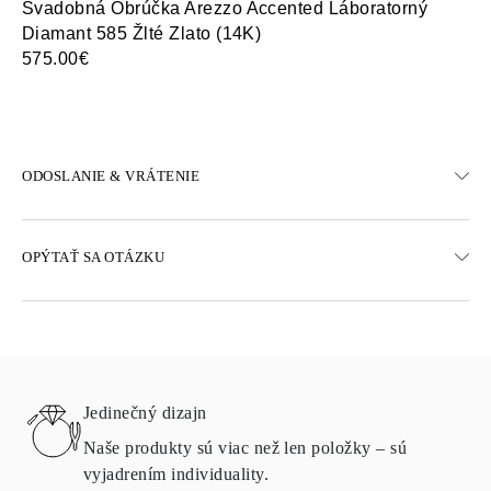
Svadobná Obrúčka Arezzo Accented Láboratorný
Sv
Diamant 585 Žlté Zlato (14K)
57
575.00€
ODOSLANIE & VRÁTENIE
DOPRAVA
OPÝTAŤ SA OTÁZKU
Bezplatná pozemná doprava 23 pracovných dní
K dispozícii sú aj možnosti expresného doručenia
Doručujeme do Rakúska, Belgicka, Bulharska, Dánska, Estónska,
Fínska, Nemecka, Grécka, Maďarska, Lotyšska, Litvy,
Luxemburska, Holandska, Poľska, Rumunska, Slovenska,
Slovinska, Švédska, Chorvátska, Francúzska, Talianska,
Jedinečný dizajn
Portugalska a Španielska
Podrobnosti o spôsoboch dopravy, nákladoch a dodacej lehote
Naše produkty sú viac než len položky – sú
nájdete v
často kladených otázkach o doručení
vyjadrením individuality.