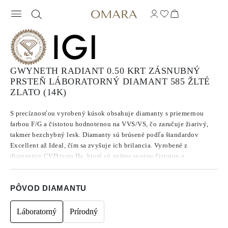
GWYNETH RADIANT 0.50 KRT ZÁSNUBNÝ
PRSTEŇ LÁBORATORNÝ DIAMANT 585 ŽLTÉ
ZLATO (14K)
S precíznosťou vyrobený kúsok obsahuje diamanty s priemernou
farbou F/G a čistotou hodnotenou na VVS/VS, čo zaručuje žiarivý,
takmer bezchybný lesk. Diamanty sú brúsené podľa štandardov
Excellent až Ideal, čím sa zvyšuje ich brilancia. Vyrobené z
diamantov CVD typu IIa, ktoré sú známe svojou čistotou a
výnimočnou kvalitou, tieto kamene nevykazujú fluorescenciu.
PÔVOD DIAMANTU
Láboratorný
Prírodný