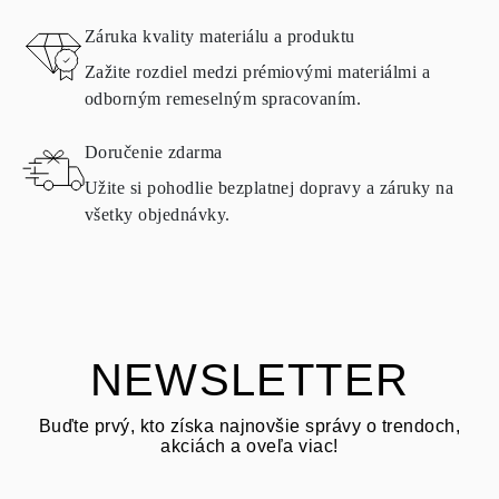
VRÁTENIE A VÝMENA
Záruka kvality materiálu a produktu
Zažite rozdiel medzi prémiovými materiálmi a
Všetky produkty spoločnosti Omara sú vyrábané na objednávku
odborným remeselným spracovaním.
podľa požiadaviek zákazníka. Produkty možno vrátiť len v
prípade, že nespĺňajú požiadavky a kvalitatívne normy. V takom
Doručenie zdarma
prípade je možné produkt vrátiť do
30
kalendárnych
dní
od dňa
doručenia zásielky. Produkty obsahujúce prírodné diamanty je
Užite si pohodlie bezplatnej dopravy a záruky na
možné vrátiť za rovnakých podmienok – a to do
15 kalendárnych
všetky objednávky.
dní
od dátumu doručenia zásielky.
OPÝTAŤ SA OTÁZKU
Pozrite si podmienky a postup v našich
často kladených otázkach
o vrátení tovaru
Zákazník je zodpovedný za prepravné poplatky pri vrátení a
prepravné/manipulačné poplatky pôvodného nákupu sú nevratné.
NEWSLETTER
Buďte prvý, kto získa najnovšie správy o trendoch,
akciách a oveľa viac!