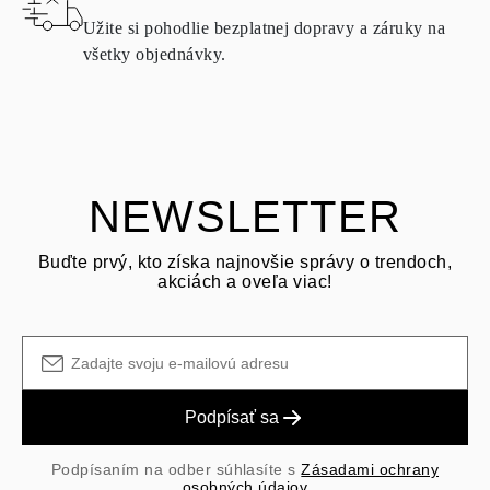
doručenia zásielky. Produkty obsahujúce prírodné diamanty je
Užite si pohodlie bezplatnej dopravy a záruky na
možné vrátiť za rovnakých podmienok – a to do
15 kalendárnych
všetky objednávky.
dní
od dátumu doručenia zásielky.
OPÝTAŤ SA OTÁZKU
Pozrite si podmienky a postup v našich
často kladených otázkach
o vrátení tovaru
Zákazník je zodpovedný za prepravné poplatky pri vrátení a
prepravné/manipulačné poplatky pôvodného nákupu sú nevratné.
NEWSLETTER
Buďte prvý, kto získa najnovšie správy o trendoch,
akciách a oveľa viac!
Podpísať sa
Podpísaním na odber súhlasíte s
Zásadami ochrany
osobných údajov