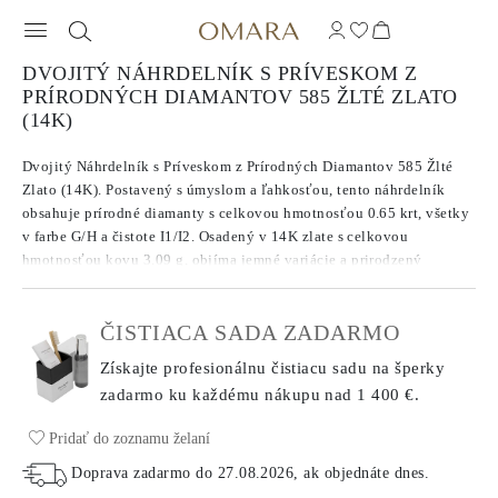
DVOJITÝ NÁHRDELNÍK S PRÍVESKOM Z
PRÍRODNÝCH DIAMANTOV 585 ŽLTÉ ZLATO
(14K)
Dvojitý Náhrdelník s Príveskom z Prírodných Diamantov 585 Žlté
Zlato (14K). Postavený s úmyslom a ľahkosťou, tento náhrdelník
obsahuje prírodné diamanty s celkovou hmotnosťou 0.65 krt, všetky
v farbe G/H a čistote I1/I2. Osadený v 14K zlate s celkovou
hmotnosťou kovu 3.09 g, objíma jemné variácie a prirodzený
charakter, čím každému kamenu dáva jeho vlastnú tichú prítomnosť.
Reťaz dlhá 38 cm obsahuje 7 cm predlžovač pre nastaviteľnú dĺžku a
ČISTIACA SADA ZADARMO
pohodlie. Úprimný pohľad na každodennú brilantnosť.
Získajte profesionálnu čistiacu sadu na šperky
zadarmo ku každému nákupu
nad 1 400 €.
Pridať do zoznamu želaní
Doprava zadarmo do
27.08.2026
, ak objednáte dnes
.