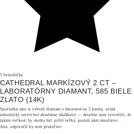
5 hviezdičky
CATHEDRAL MARKÍZOVÝ 2 CT –
LABORATÓRNY DIAMANT, 585 BIELE
ZLATO (14K)
Spočiatku sme si vybrali diamant s hmotnosťou 3 karáty, avšak
zákaznícky servis bol absolútne ukážkový — detailne nám vysvetlili, že
takáto veľkosť by mohla byť príliš veľká, poslali nám množstvo
fotografií a pomohli nám pri konečnom rozhodovaní. Nakoniec sme sa
Áno, odporučil by som priateľovi
rozhodli pre diamant s hmotnosťou 2 karáty a bola to trefa do čierneho.