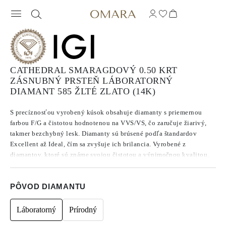
CATHEDRAL SMARAGDOVÝ 0.50 KRT
ZÁSNUBNÝ PRSTEŇ LÁBORATORNÝ
DIAMANT 585 ŽLTÉ ZLATO (14K)
S precíznosťou vyrobený kúsok obsahuje diamanty s priemernou
farbou F/G a čistotou hodnotenou na VVS/VS, čo zaručuje žiarivý,
takmer bezchybný lesk. Diamanty sú brúsené podľa štandardov
Excellent až Ideal, čím sa zvyšuje ich brilancia. Vyrobené z
diamantov, ktoré sú známe svojou čistotou a výnimočnou kvalitou,
tieto kamene nevykazujú fluorescenciu.
PÔVOD DIAMANTU
Láboratorný
Prírodný