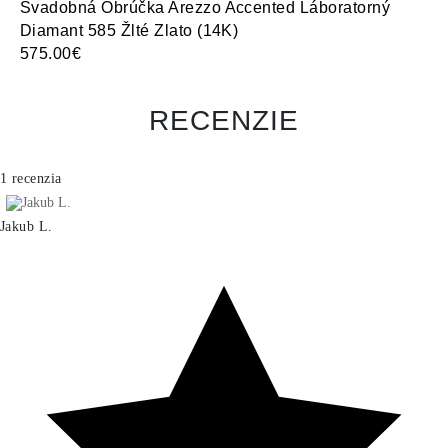
Svadobná Obrúčka Arezzo Accented Láboratorný
Sv
Diamant 585 Žlté Zlato (14K)
Žl
575.00€
1,
RECENZIE
1 recenzia
Jakub L.