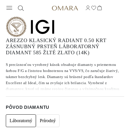
AREZZO KLASICKÝ RADIANT 0.50 KRT
ZÁSNUBNÝ PRSTEŇ LÁBORATORNÝ
DIAMANT 585 ŽLTÉ ZLATO (14K)
S precíznosťou vyrobený kúsok obsahuje diamanty s priemernou
farbou F/G a čistotou hodnotenou na VVS/VS, čo zaručuje žiarivý,
takmer bezchybný lesk. Diamanty sú brúsené podľa štandardov
Excellent až Ideal, čím sa zvyšuje ich brilancia. Vyrobené z
diamantov, ktoré sú známe svojou čistotou a výnimočnou kvalitou,
tieto kamene nevykazujú fluorescenciu.
PÔVOD DIAMANTU
Láboratorný
Prírodný