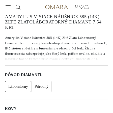
AMARYLLIS VISIACE NÁUŠNICE 585 (14K)
ŽLTÉ ZLATOLÁBORATORNÝ DIAMANT 7.54
KRT
Amaryllis Visiace Náušnice 585 (14K) Žlté Zlato Láboratorný
Diamant. Tento luxusný kus obsahuje diamant s dokonalou farbou D,
IF čistotou a ideálnym brusením pre ohromujúci lesk. Žiadna
fluorescencia zabezpečuje jeho čistý lesk, pričom oválne, okrúhle a
marquise bočné kamene prispievajú k celkovej hmotnosti 7.54
karátov. Obsahuje napínacie zátky a ohybom odolné zúbkové kolíky
pre bezpečné a pohodlné nosenie. Taktiež prichádza s doživotnou
PÔVOD DIAMANTU
zárukou na kameň pre väčší pocit pokoja. Povedzte „áno“
náušniciam Amaryllis Drop. Tieto náušnice sú všestranným
výnimočným kúskom, ktorý pozdvihne váš svadobný vzhľad,
Láboratorný
Prírodný
pretože niekoľko oválnych a marquise rezov sa spája na vytvorenie
tohto jedinečného dizajnu.
KOVY