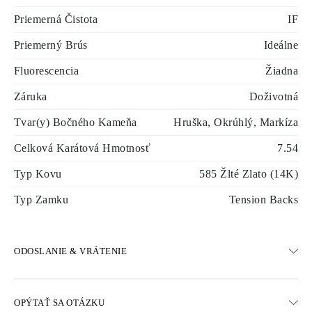
Priemerná Čistota
IF
Priemerný Brús
Ideálne
Fluorescencia
Žiadna
Záruka
Doživotná
Tvar(y) Bočného Kameňa
Hruška, Okrúhlý, Markíza
Celková Karátová Hmotnosť
7.54
Typ Kovu
585 Žlté Zlato (14K)
Typ Zamku
Tension Backs
ODOSLANIE & VRÁTENIE
DOPRAVA
OPÝTAŤ SA OTÁZKU