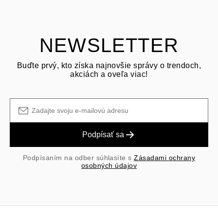
Zákazník je zodpovedný za prepravné poplatky pri vrátení a
prepravné/manipulačné poplatky pôvodného nákupu sú nevratné.
NEWSLETTER
Buďte prvý, kto získa najnovšie správy o trendoch,
akciách a oveľa viac!
Podpísať sa
Podpísaním na odber súhlasíte s
Zásadami ochrany
osobných údajov