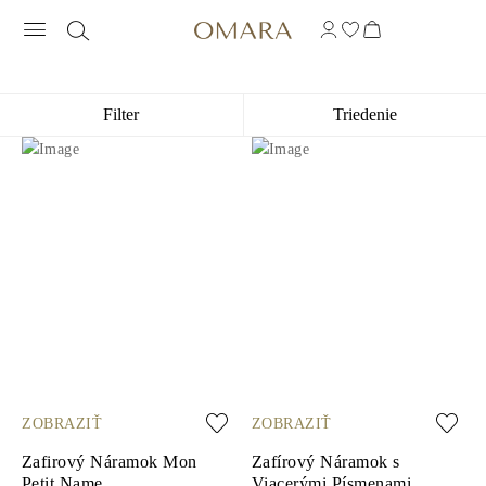
ŠPERKY S INICIÁLMI A BIELYM SAFÍ
Filter
Triedenie
ZOBRAZIŤ
ZOBRAZIŤ
Zafirový Náramok Mon
Zafírový Náramok s
Petit Name
Viacerými Písmenami